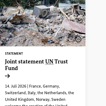
Bildinformatio
STATEMENT
Joint statement
UN
Trust
rmationen einblenden
Fund
Interner Link
14. Juli 2026 |
France,
Germany
,
Switzerland,
Italy
, the Netherlands, the
United Kingdom, Norway, Sweden