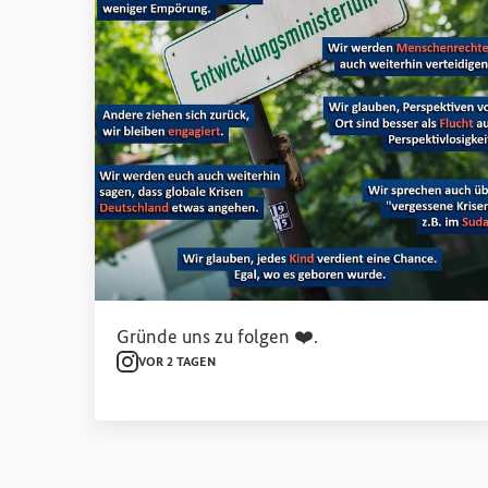
Gründe uns zu folgen ❤️.
VOR 2 TAGEN
Instagram
Externer Link