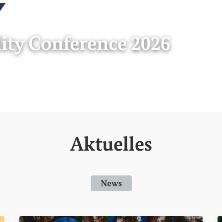
m globalen Herausforde
den
 von 8
Seite 6 von 8
Seite 7 von 8
Seite 8 von 8
Aktuelles
News