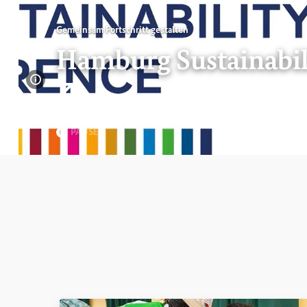
Gemeinsa
begegnen
Bildinformationen einblen
Interner Link
PAUSE
Seite 1 von 8
Seite 2 von 8
Seite 3 von 8
Seite 4 von 8
Seite 5