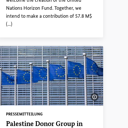
welcome the creation of the
United
Nations
Horizon Fund. Together, we
intend to make a contribution of 57.8 M$
(...)
Bildinformatio
PRESSEMITTEILUNG
Palestine Donor Group
in