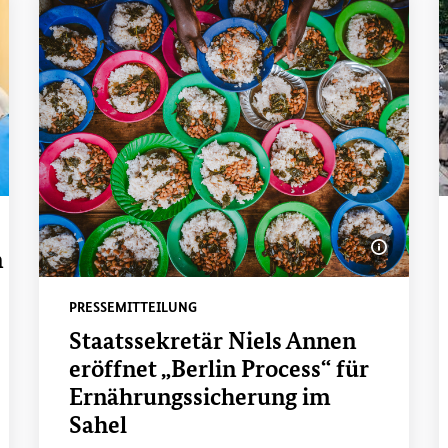
ldinformationen einblenden
n
Bildinfo
PRESSEMITTEILUNG
Staatssekretär Niels Annen
eröffnet „Berlin Process“ für
Ernährungssicherung im
Sahel