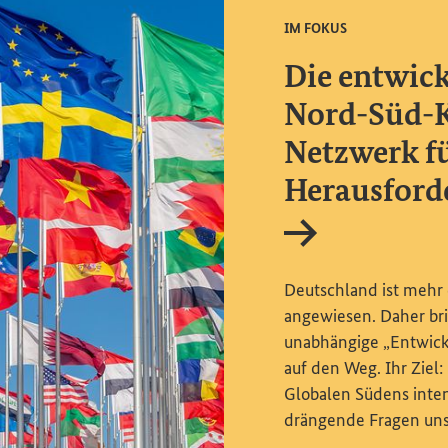
IM FOKUS
Die entwick
Nord-Süd-K
Netzwerk fü
Herausford
Interner Link
Deutschland ist mehr 
angewiesen. Daher bri
unabhängige „Entwic
auf den Weg. Ihr Ziel
Globalen Südens inte
drängende Fragen unse