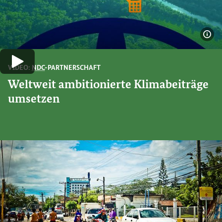
Bil
Video abspielen
VIDEO:
NDC
-PARTNERSCHAFT
Weltweit ambitionierte Klimabeiträge
umsetzen