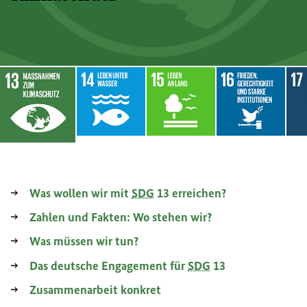
te und Gemeinden
haltige/r Konsum und Produktion
SDG
Interner Link
14: Leben unter Wasser
SDG
Interner Link
15: Leben an Land
SDG
Interner Link
16: Frieden, 
SD
Inte
SDG
13: Maßnahmen zum Klimaschutz
Was wollen wir mit
SDG
13 erreichen?
Zahlen und Fakten: Wo stehen wir?
Was müssen wir tun?
Das deutsche Engagement für
SDG
13
Zusammenarbeit konkret