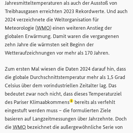
Jahresmitteltemperaturen als auch der Ausstoß von
Treibhausgasen erreichten 2023 Rekordwerte. Und auch
2024 verzeichnete die Weltorganisation für
Meteorologie (
WMO
) einen weiteren Anstieg der
globalen Erwärmung. Damit waren die vergangenen
zehn Jahre die wärmsten seit Beginn der
Wetteraufzeichnungen vor mehr als 170 Jahren.
Zum ersten Mal wiesen die Daten 2024 darauf hin, dass
die globale Durchschnittstemperatur mehr als 1,5 Grad
Celsius über dem vorindustriellen Zeitalter lag. Das
bedeutet zwar noch nicht, dass dieses Temperaturziel
(Lexikon-Eintrag zum Begriff
des
Pariser Klimaabkommens
bereits als verfehlt
eingestuft werden muss – die formulierten Ziele
basieren auf Langzeitmessungen über Jahrzehnte. Doch
die
WMO
bezeichnet die außergewöhnliche Serie von