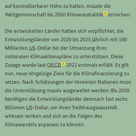
auf kontrollierbarer Höhe zu halten, müsste die
(Lexikon-Eintr
Weltgemeinschaft bis 2050
Klimaneutralität
erreichen.
Die entwickelten Länder hatten sich verpflichtet, die
Entwicklungsländer von 2020 bis 2025 jährlich mit 100
Milliarden
US
-Dollar bei der Umsetzung ihrer
nationalen Klimaaktionspläne zu unterstützen. Diese
(Lexikon-Eintrag zum Begriff aufr
Zusage wurde laut
OECD
2022 erstmals erfüllt. Es gilt
nun, neue ehrgeizige Ziele für die Klimafinanzierung zu
setzen. Nach Schätzungen der Vereinten Nationen muss
die Unterstützung massiv ausgeweitet werden: Bis 2030
benötigen die Entwicklungsländer demnach fast sechs
Billionen
US
-Dollar, um ihren Treibhausgasausstoß
wirksam senken und sich an die Folgen des
Klimawandels anpassen zu können.