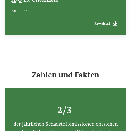
DATEITYP
Dateigröße
PDF
|
119 KB
Download
Dateityp
pdf
Dateigrö
0
Zahlen
und Fakten
0
1
0
1
2
1
2
3
/
0
2
3
4
der jährlichen Schadstoffemissionen entstehen
2/3
1
3
0