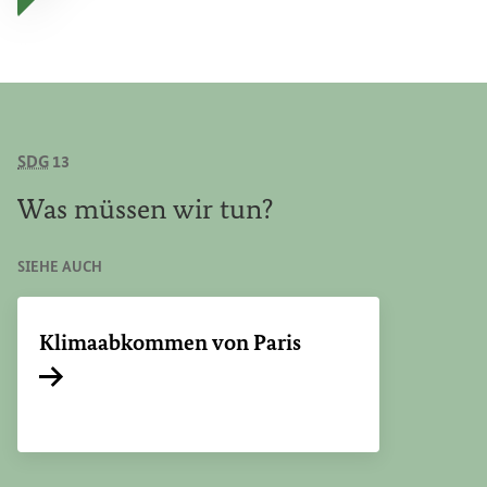
SDG
13
Was
müssen wir tun?
SIEHE AUCH
Klimaabkommen von Paris
Interner Link