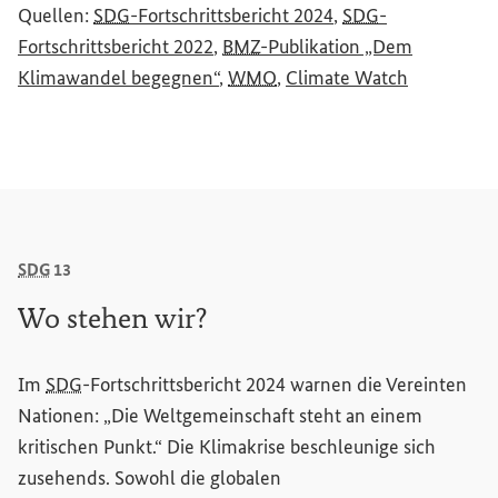
7
7
(Externer Link)
Quellen:
SDG
-Fortschrittsbericht 2024
,
SDG
-
(Externer Link)
Fortschrittsbericht 2022
,
BMZ
-Publikation „Dem
8
8
(Externer Link)
(Externer L
Klimawandel begegnen“
,
WMO
,
Climate
Watch
9
9
SDG
13
Wo
stehen wir?
Im
SDG
-Fortschrittsbericht 2024 warnen die Vereinten
Nationen: „Die Weltgemeinschaft steht an einem
kritischen Punkt.“ Die Klimakrise beschleunige sich
zusehends. Sowohl die globalen