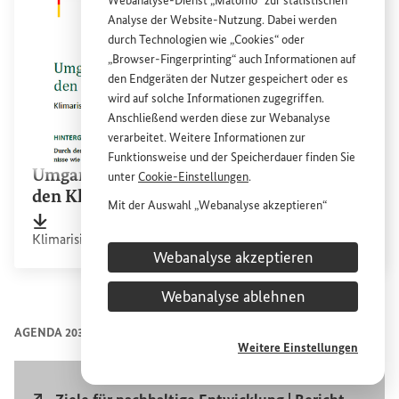
Webanalyse-Dienst „Matomo“ zur statistischen
Analyse der
Website
-Nutzung. Dabei werden
durch Technologien wie „
Cookies
“ oder
„
Browser
-
Fingerprinting
“ auch Informationen auf
den Endgeräten der Nutzer gespeichert oder es
wird auf solche Informationen zugegriffen.
Anschließend werden diese zur Webanalyse
verarbeitet. Weitere Informationen zur
Bildi
Funktionsweise und der Speicherdauer finden Sie
Umgang mit Verlusten und Schäden durch
unter
Cookie
-Einstellungen
.
den Klimawandel
Mit der Auswahl „Webanalyse akzeptieren“
stimmen Sie der Nutzung des Webanalyse-
Dateityp
pdf
Sachstandsdatum
10/2024
Dateig
Klimarisiken vorausschauend angehen
Dienstes „Matomo“ auf der
Website
des
Webanalyse akzeptieren
Bundesministeriums für wirtschaftliche
Zu den vo
Zu de
Entwicklung und Zusammenarbeit (
BMZ
) zu.
Webanalyse ablehnen
Diese Einwilligung ist freiwillig, für die Nutzung
der
Website
des
BMZ
nicht erforderlich und kann
AGENDA 2030: PUBLIKATIONEN
jederzeit für die Zukunft unter
Cookie
-
Weitere Einstellungen
Einstellungen
widerrufen werden.
Externer Link