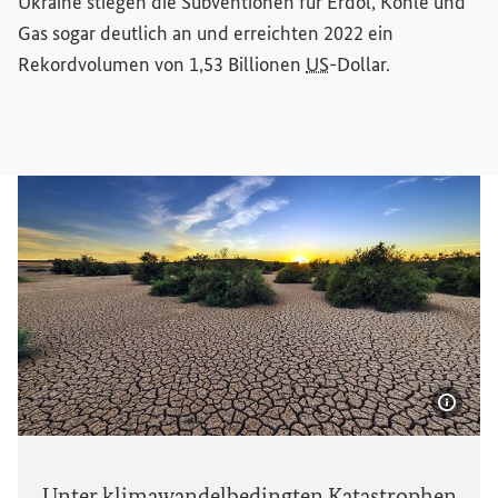
Ukraine stiegen die Subventionen für Erdöl, Kohle und
Gas sogar deutlich an und erreichten 2022 ein
Rekordvolumen von 1,53 Billionen
US
-Dollar.
Bildi
Unter klimawandelbedingten Katastrophen