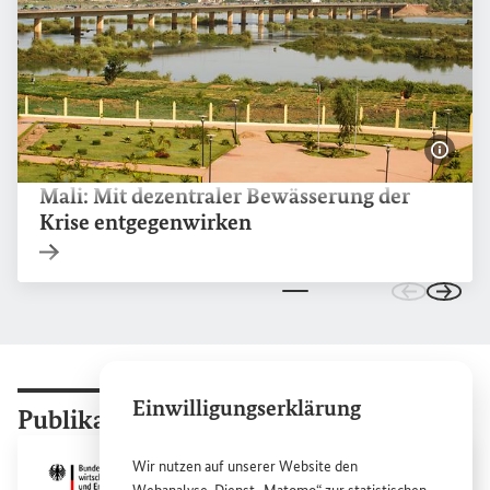
Bildi
Mali: Mit dezentraler Bewässerung der
Krise entgegenwirken
Interner Link
Zu den vo
Zu de
Einwilligungserklärung
Publikationen
zum Thema
Wir nutzen auf unserer
Website
den