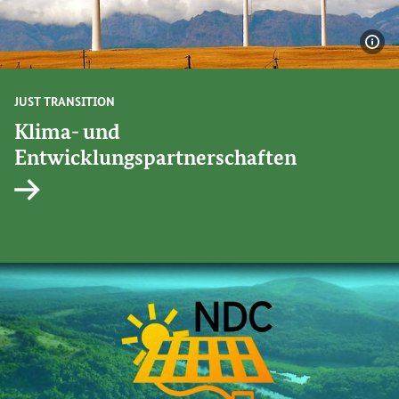
Bil
JUST TRANSITION
Klima- und
Entwicklungspartnerschaften
Interner Link