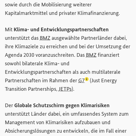
sowie durch die Mobilisierung weiterer
Kapitalmarktmittel und privater Klimafinanzierung.
Mit
Klima- und Entwicklungspartnerschaften
unterstützt das
BMZ
ausgewählte Partnerländer dabei,
ihre Klimaziele zu erreichen und bei der Umsetzung der
Agenda 2030 voranzuschreiten. Das
BMZ
finanziert
sowohl bilaterale Klima- und
Entwicklungspartnerschaften als auch multilaterale
(Lexikon-Eintrag zum B
Partnerschaften im Rahmen der
G7
(
Just Energy
Transition Partnerships
,
JETPs
).
Der
Globale Schutzschirm gegen Klimarisiken
unterstützt Länder dabei, ein umfassendes System zum
Management von Klimarisiken aufzubauen und
Absicherungslösungen zu entwickeln, die im Fall einer