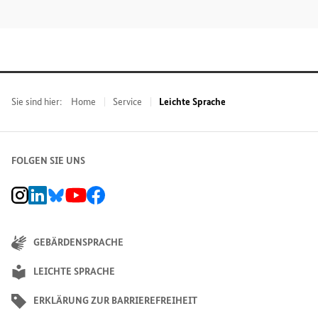
Sie sind hier:
Home
Service
Leichte Sprache
FOLGEN SIE UNS
BMZ Instagram-Kanal, Externer Link
BMZ LinkedIn Unternehmensseite, Externer Link
BMZ Bluesky-Seite, Externer Link
BMZ Youtube-Kanal, Externer Link
BMZ Facebook-Seite, Externer Link
GEBÄRDENSPRACHE
LEICHTE SPRACHE
ERKLÄRUNG ZUR BARRIEREFREIHEIT