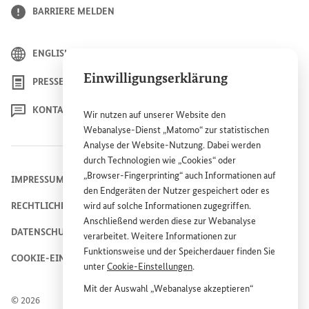
BARRIERE MELDEN
ENGLISH
Einwilligungserklärung
PRESSE
KONTAKT
Wir nutzen auf unserer
Website
den
Webanalyse-Dienst „Matomo“ zur statistischen
Analyse der
Website
-Nutzung. Dabei werden
durch Technologien wie „
Cookies
“ oder
„
Browser
-
Fingerprinting
“ auch Informationen auf
IMPRESSUM
den Endgeräten der Nutzer gespeichert oder es
RECHTLICHE HINWEISE
wird auf solche Informationen zugegriffen.
Anschließend werden diese zur Webanalyse
DATENSCHUTZHINWEIS
verarbeitet. Weitere Informationen zur
Funktionsweise und der Speicherdauer finden Sie
COOKIE-EINSTELLUNGEN
unter
Cookie
-Einstellungen
.
Mit der Auswahl „Webanalyse akzeptieren“
© 2026
stimmen Sie der Nutzung des Webanalyse-