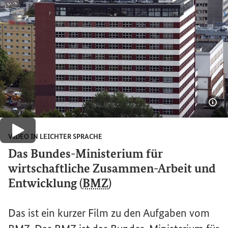
Bil
Video abspielen
VIDEO IN LEICHTER SPRACHE
Das Bundes-Ministerium für
wirtschaftliche Zusammen-Arbeit und
Entwicklung (
BMZ
)
Das ist ein kurzer Film zu den Aufgaben vom