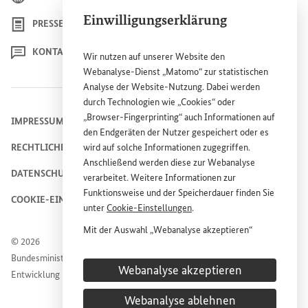
Einwilligungserklärung
PRESSE
KONTAKT
Wir nutzen auf unserer
Website
den
Webanalyse-Dienst „Matomo“ zur statistischen
Analyse der
Website
-Nutzung. Dabei werden
durch Technologien wie „
Cookies
“ oder
„
Browser
-
Fingerprinting
“ auch Informationen auf
IMPRESSUM
den Endgeräten der Nutzer gespeichert oder es
RECHTLICHE HINWEISE
wird auf solche Informationen zugegriffen.
Anschließend werden diese zur Webanalyse
DATENSCHUTZHINWEIS
verarbeitet. Weitere Informationen zur
Funktionsweise und der Speicherdauer finden Sie
COOKIE-EINSTELLUNGEN
unter
Cookie
-Einstellungen
.
Mit der Auswahl „Webanalyse akzeptieren“
© 2026
stimmen Sie der Nutzung des Webanalyse-
Bundesministerium für wirtschaftliche Zusammenarbeit und
Dienstes „Matomo“ auf der
Website
des
Webanalyse akzeptieren
Entwicklung
Bundesministeriums für wirtschaftliche
Entwicklung und Zusammenarbeit (
BMZ
) zu.
Webanalyse ablehnen
Diese Einwilligung ist freiwillig, für die Nutzung