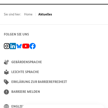
Sie sind hier:
Home
Aktuelles
FOLGEN SIE UNS
BMZ Instagram-Kanal, Externer Link
BMZ LinkedIn Unternehmensseite, Externer Link
BMZ Bluesky-Seite, Externer Link
BMZ Youtube-Kanal, Externer Link
BMZ Facebook-Seite, Externer Link
GEBÄRDENSPRACHE
LEICHTE SPRACHE
ERKLÄRUNG ZUR BARRIEREFREIHEIT
BARRIERE MELDEN
ENGLISH