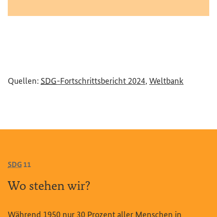
6
9
7
8
9
(Externer Link)
(Externer
Quellen:
SDG
-Fortschrittsbericht 2024
,
Weltbank
SDG
11
Wo
stehen wir?
Während 1950 nur 30 Prozent aller Menschen in