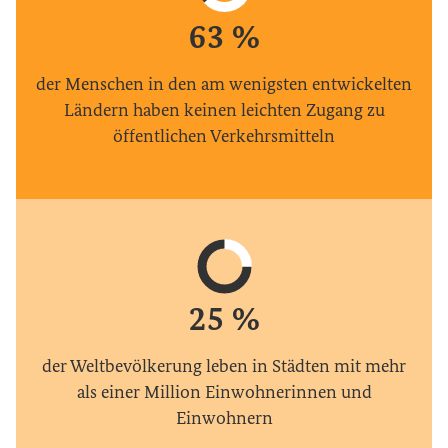
5
6
3
%
6
7
4
63 %
7
der Menschen in den am wenigsten entwickelten
8
5
0
Ländern haben keinen leichten Zugang zu
8
der Menschen in den am weni
öffentlichen Verkehrsmitteln
9
6
1
9
7
2
8
0
3
9
1
4
2
5
%
3
6
25 %
der Weltbevölkerung leben in Städten mit mehr
4
7
als einer Million Einwohnerinnen und
der Weltbevölkerung leben i
Einwohnern
5
8