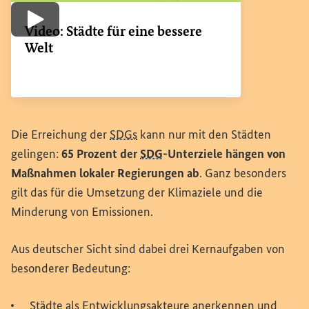
Video abspielen
Video: Städte für eine bessere
Welt
Die Erreichung der
SDGs
kann nur mit den Städten
gelingen:
65 Prozent der
SDG
-Unterziele hängen von
Maßnahmen lokaler Regierungen ab
. Ganz besonders
gilt das für die Umsetzung der Klimaziele und die
Minderung von Emissionen.
Aus deutscher Sicht sind dabei drei Kernaufgaben von
besonderer Bedeutung:
Städte als Entwicklungsakteure anerkennen und