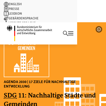
Suchbegriff
ENGLISH
PRESSE
LEXIKON
GEBÄRDENSPRACHE
LEICHTE SPRACHE
Suchen
NEWSLETTER
Startseite des Bundesminist
Bil
AGENDA 2030 | 17 ZIELE FÜR NACHHALTIGE
ENTWICKLUNG
SDG
11: Nachhaltige Städte und
Gemeinden