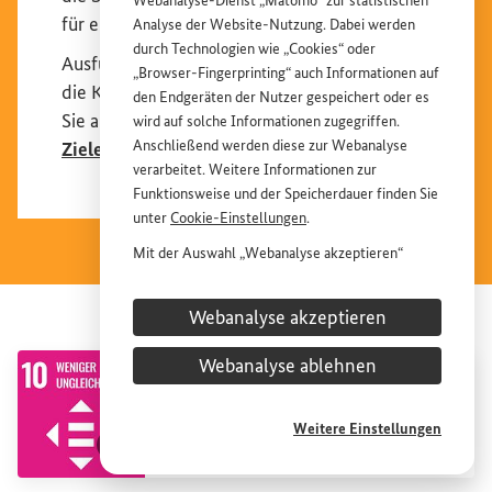
Webanalyse-Dienst „Matomo“ zur statistischen
für eine nachhaltige Entwicklung gesetzt.
Analyse der
Website
-Nutzung. Dabei werden
durch Technologien wie „
Cookies
“ oder
Ausführliche Informationen darüber sowie
„
Browser
-
Fingerprinting
“ auch Informationen auf
die Kernbotschaften der Agenda 2030 finden
den Endgeräten der Nutzer gespeichert oder es
Sie auf unserer
Übersichtsseite mit allen 17
wird auf solche Informationen zugegriffen.
Anschließend werden diese zur Webanalyse
Zielen
.
verarbeitet. Weitere Informationen zur
Funktionsweise und der Speicherdauer finden Sie
unter
Cookie
-Einstellungen
.
Mit der Auswahl „Webanalyse akzeptieren“
stimmen Sie der Nutzung des Webanalyse-
Dienstes „Matomo“ auf der
Website
des
Webanalyse akzeptieren
Bundesministeriums für wirtschaftliche
Entwicklung und Zusammenarbeit (
BMZ
) zu.
Verwandte Inhalte
Webanalyse ablehnen
Diese Einwilligung ist freiwillig, für die Nutzung
SDG
10: Weniger Ungleichheiten
der
Website
des
BMZ
nicht erforderlich und kann
Interner Link
jederzeit für die Zukunft unter
Cookie
-
Weitere Einstellungen
Einstellungen
widerrufen werden.
Bildinformationen einblenden