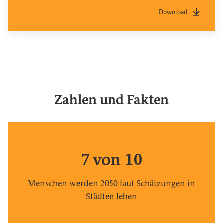
Download
0
Dateityp
pdf
Dateigrö
1
2
3
4
Zahlen
und Fakten
5
6
0
7
1
0
von
8
2
1
Menschen werden 2050 laut Schätzungen in
7 von 10
9
3
2
Städten leben
Menschen werden 2050 laut S
4
3