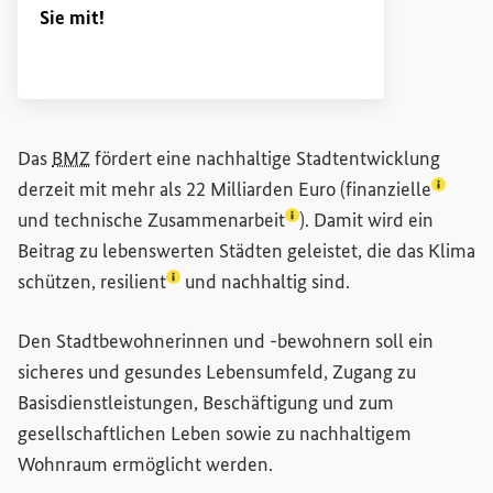
Sie mit!
Das
BMZ
fördert eine nachhaltige Stadtentwicklung
(Lexiko
derzeit mit mehr als 22 Milliarden Euro (
finanzielle
(Lexikon-Eintrag zum Begr
und
technische Zusammenarbeit
). Damit wird ein
Beitrag zu lebenswerten Städten geleistet, die das Klima
(Lexikon-Eintrag zum Begriff aufrufen)
schützen,
resilient
und nachhaltig sind.
Den Stadtbewohnerinnen und -bewohnern soll ein
sicheres und gesundes Lebensumfeld, Zugang zu
Basisdienstleistungen, Beschäftigung und zum
gesellschaftlichen Leben sowie zu nachhaltigem
Wohnraum ermöglicht werden.