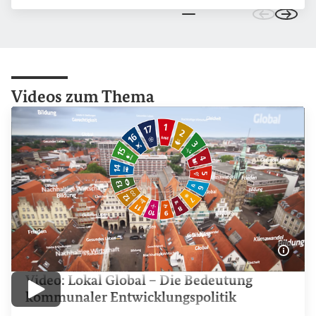
Interner Link
Zu den vo
Zu de
Videos zum Thema
Bildi
Video: Lokal
Global
– Die Bedeutung
kommunaler Entwicklungspolitik
Video abspielen