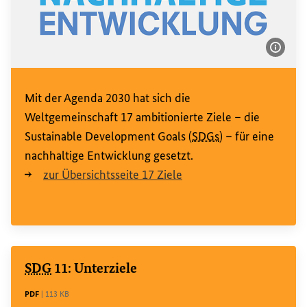
Bildi
Mit der Agenda 2030 hat sich die
Weltgemeinschaft 17 ambitionierte Ziele – die
Sustainable Development Goals
(
SDGs
) – für eine
nachhaltige Entwicklung gesetzt.
zur Übersichtsseite 17 Ziele
SDG
11: Unterziele
DATEITYP
Dateigröße
PDF
|
113 KB