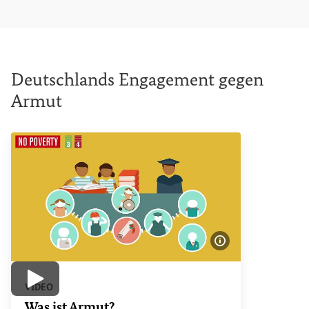
Deutschlands Engagement gegen
Armut
Bildinformatione
Video abspielen
VIDEO
Was ist Armut?