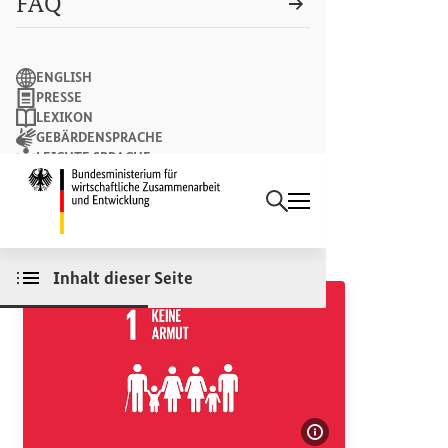
FAQ
Suchbegriff
ENGLISH
PRESSE
LEXIKON
GEBÄRDENSPRACHE
LEICHTE SPRACHE
Suchen
NEWSLETTER
Startseite des Bundesminist
GEMEINSAM HANDELN
Armut besiegen
Inhalt dieser Seite
Bildinformatione