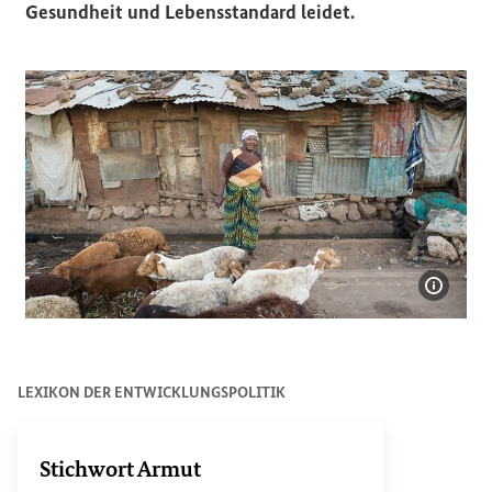
Gesundheit und Lebensstandard leidet.
Bildin
Eine Frau in einem Slum in Nairobi
LEXIKON DER ENTWICKLUNGSPOLITIK
Stichwort Armut