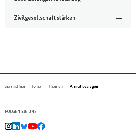
Zivilgesellschaft stärken
Sie sind hier:
Home
Themen
Armut besiegen
FOLGEN SIE UNS
BMZ Instagram-Kanal, Externer Link
BMZ LinkedIn Unternehmensseite, Externer Link
BMZ Bluesky-Seite, Externer Link
BMZ Youtube-Kanal, Externer Link
BMZ Facebook-Seite, Externer Link