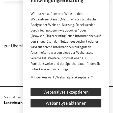
Einwilligungserklärung
Wir nutzen auf unserer
Website
den
Webanalyse-Dienst „Matomo“ zur statistischen
Analyse der
Website
-Nutzung. Dabei werden
durch Technologien wie „
Cookies
“ oder
„
Browser
-
Fingerprinting
“ auch Informationen auf
den Endgeräten der Nutzer gespeichert oder es
zur Übersichtsseite Ländliche Entwicklung
wird auf solche Informationen zugegriffen.
Anschließend werden diese zur Webanalyse
verarbeitet. Weitere Informationen zur
Funktionsweise und der Speicherdauer finden Sie
unter
Cookie
-Einstellungen
.
Mit der Auswahl „Webanalyse akzeptieren“
stimmen Sie der Nutzung des Webanalyse-
Dienstes „Matomo“ auf der
Website
des
Webanalyse akzeptieren
Bundesministeriums für wirtschaftliche
Sie sind hier:
Home
Themen
Ländliche Entwicklung
Entwicklung und Zusammenarbeit (
BMZ
) zu.
Webanalyse ablehnen
Landwirtschaftliche Wertschöpfungsketten und Lieferketten fördern
Diese Einwilligung ist freiwillig, für die Nutzung
der
Website
des
BMZ
nicht erforderlich und kann