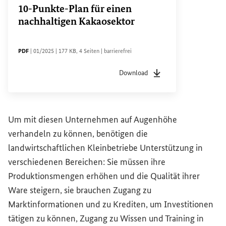
10-Punkte-Plan für einen
nachhaltigen Kakaosektor
DATEITYP
Sachstandsdatum
Dateigröße
Seiten
Zugänglichkeit
PDF
|
01/2025
|
177 KB
,
4 Seiten
|
barrierefrei
Download
Dateityp
pdf
Sachstandsdatum
01/20
Um mit diesen Unternehmen auf Augenhöhe
verhandeln zu können, benötigen die
landwirtschaftlichen Kleinbetriebe Unterstützung in
verschiedenen Bereichen: Sie müssen ihre
Produktionsmengen erhöhen und die Qualität ihrer
Ware steigern, sie brauchen Zugang zu
Marktinformationen und zu Krediten, um Investitionen
tätigen zu können, Zugang zu Wissen und Training in