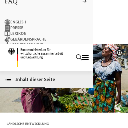
FAQ
Suchbegriff
ENGLISH
PRESSE
LEXIKON
GEBÄRDENSPRACHE
LEICHTE SPRACHE
Suchen
NEWSLETTER
Startseite des Bundesminist
Bil
Inhalt dieser Seite
LÄNDLICHE ENTWICKLUNG