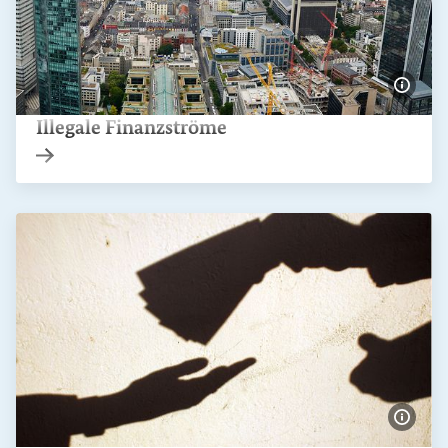
Bildi
Illegale Finanzströme
Interner Link
Bildi