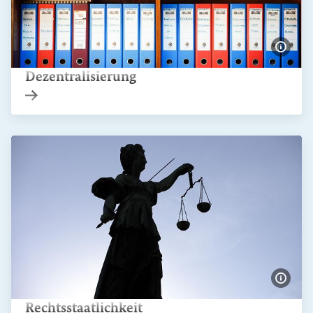
Bildi
Dezentralisierung
Interner Link
Bildi
Rechtsstaatlichkeit