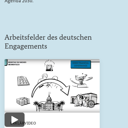
Agenda 2030.
Arbeitsfelder des deutschen
Engagements
Bildinformatione
Video abspielen
ERKLÄRVIDEO