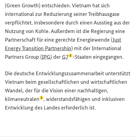
(
Green Growth
) entschieden. Vietnam hat sich
international zur Reduzierung seiner Treibhausgase
verpflichtet, insbesondere durch einen Ausstieg aus der
Nutzung von Kohle. Außerdem ist die Regierung eine
Partnerschaft für eine gerechte Energiewende (
Just
Energy Transition Partnership
) mit der
International
(Lexikon-Eintrag zum Begriff a
Partners Group
(
IPG
) der
G7
-Staaten eingegangen.
Die deutsche Entwicklungszusammenarbeit unterstützt
Vietnam beim gesellschaftlichen und wirtschaftlichen
Wandel, der für die Vision einer nachhaltigen,
(Lexikon-Eintrag zum Begriff aufrufen)
klimaneutralen
, widerstandsfähigen und inklusiven
Entwicklung des Landes erforderlich ist.