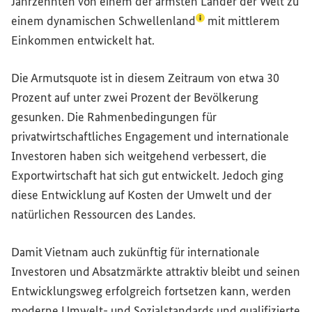
Jahrzehnten von einem der ärmsten Länder der Welt zu
(Lexikon-Eintrag zum B
einem dynamischen
Schwellenland
mit mittlerem
Einkommen entwickelt hat.
Die Armutsquote ist in diesem Zeitraum von etwa 30
Prozent auf unter zwei Prozent der Bevölkerung
gesunken. Die Rahmenbedingungen für
privatwirtschaftliches Engagement und internationale
Investoren haben sich weitgehend verbessert, die
Exportwirtschaft hat sich gut entwickelt. Jedoch ging
diese Entwicklung auf Kosten der Umwelt und der
natürlichen Ressourcen des Landes.
Damit Vietnam auch zukünftig für internationale
Investoren und Absatzmärkte attraktiv bleibt und seinen
Entwicklungsweg erfolgreich fortsetzen kann, werden
moderne Umwelt- und Sozialstandards und qualifizierte