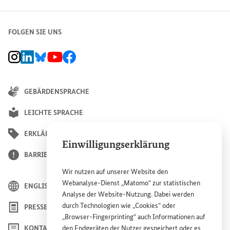
Ausgaben für Forschung und Entwicklung
FOLGEN SIE UNS
Erläuterung und Quellenangabe für Ausgaben für For
in Prozent des Bruttoinlandsproduktes
Mehr anzeigen
BMZ Instagram-Kanal, Externer Link
BMZ LinkedIn Unternehmensseite, Externer Link
BMZ Bluesky-Seite, Externer Link
BMZ Youtube-Kanal, Externer Link
BMZ Facebook-Seite, Externer Link
GEBÄRDENSPRACHE
LEICHTE SPRACHE
ERKLÄRUNG ZUR BARRIEREFREIHEIT
Einwilligungserklärung
BARRIERE MELDEN
0,41 %
3,15 %
Wir nutzen auf unserer
Website
den
Webanalyse-Dienst „Matomo“ zur statistischen
(2023)
(2023)
ENGLISH
Analyse der
Website
-Nutzung. Dabei werden
durch Technologien wie „
Cookies
“ oder
PRESSE
„
Browser
-
Fingerprinting
“ auch Informationen auf
KONTAKT
den Endgeräten der Nutzer gespeichert oder es