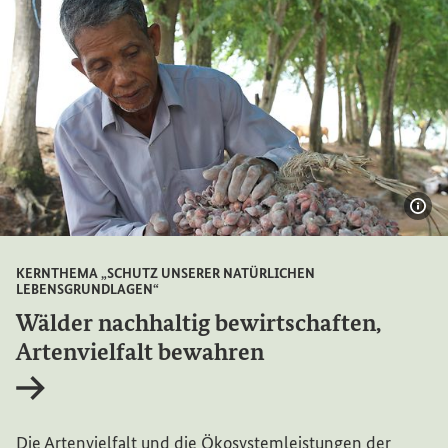
Bil
KERNTHEMA „SCHUTZ UNSERER NATÜRLICHEN
LEBENSGRUNDLAGEN“
Wälder nachhaltig bewirtschaften,
Artenvielfalt bewahren
Interner Link
Die Artenvielfalt und die Ökosystemleistungen der