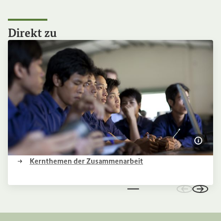
Direkt zu
Bildi
(Externer Link)
Kernthemen der Zusammenarbeit
Zu den vo
Zu de