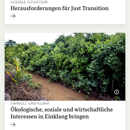
SOZIALE SITUATION
Herausforderungen für
Just Transition
Interner Link
Bildi
UMWELT UND KLIMA
Ökologische, soziale und wirtschaftliche
Interessen in Einklang bringen
Interner Link