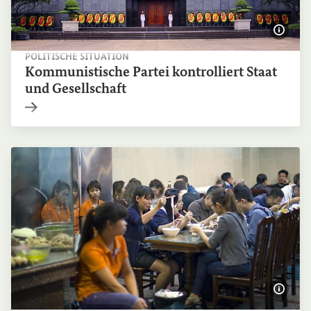
Bildi
POLITISCHE SITUATION
Kommunistische Partei kontrolliert Staat
und Gesellschaft
Interner Link
Bildi