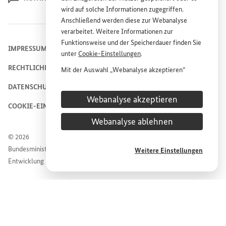
wird auf solche Informationen zugegriffen.
Anschließend werden diese zur Webanalyse
verarbeitet. Weitere Informationen zur
Funktionsweise und der Speicherdauer finden Sie
IMPRESSUM
unter
Cookie
-Einstellungen
.
RECHTLICHE HINWEISE
Mit der Auswahl „Webanalyse akzeptieren“
stimmen Sie der Nutzung des Webanalyse-
DATENSCHUTZHINWEIS
Dienstes „Matomo“ auf der
Website
des
Webanalyse akzeptieren
Bundesministeriums für wirtschaftliche
COOKIE-EINSTELLUNGEN
Entwicklung und Zusammenarbeit (
BMZ
) zu.
Webanalyse ablehnen
Diese Einwilligung ist freiwillig, für die Nutzung
der
Website
des
BMZ
nicht erforderlich und kann
© 2026
jederzeit für die Zukunft unter
Cookie
-
Bundesministerium für wirtschaftliche Zusammenarbeit und
Weitere Einstellungen
Einstellungen
widerrufen werden.
Entwicklung