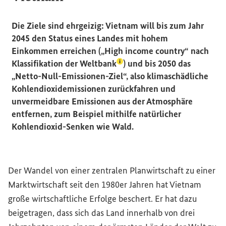
Die Ziele sind ehrgeizig: Vietnam will bis zum Jahr
2045 den Status eines Landes mit hohem
Einkommen erreichen („
High
income country“ nach
(Lexikon-Eintrag zum Begriff
Klassifikation der
Weltbank
) und bis 2050 das
„Netto-Null-Emissionen-Ziel“, also klimaschädliche
Kohlendioxidemissionen zurückfahren und
unvermeidbare Emissionen aus der Atmosphäre
entfernen, zum Beispiel mithilfe natürlicher
Kohlendioxid-Senken wie Wald.
Der Wandel von einer zentralen Planwirtschaft zu einer
Marktwirtschaft seit den 1980er Jahren hat Vietnam
große wirtschaftliche Erfolge beschert. Er hat dazu
beigetragen, dass sich das Land innerhalb von drei