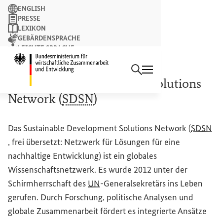
Suchbegriff
ENGLISH
PRESSE
LEXIKON
GEBÄRDENSPRACHE
LEICHTE SPRACHE
Suchen
NEWSLETTER
Startseite des Bundesminist
Sustainable Development Solutions
Network
(
SDSN
)
Das
Sustainable Development Solutions Network
(
SDSN
, frei übersetzt: Netzwerk für Lösungen für eine
nachhaltige Entwicklung) ist ein globales
Wissenschaftsnetzwerk. Es wurde 2012 unter der
Schirmherrschaft des
UN
-Generalsekretärs ins Leben
gerufen. Durch Forschung, politische Analysen und
globale Zusammenarbeit fördert es integrierte Ansätze