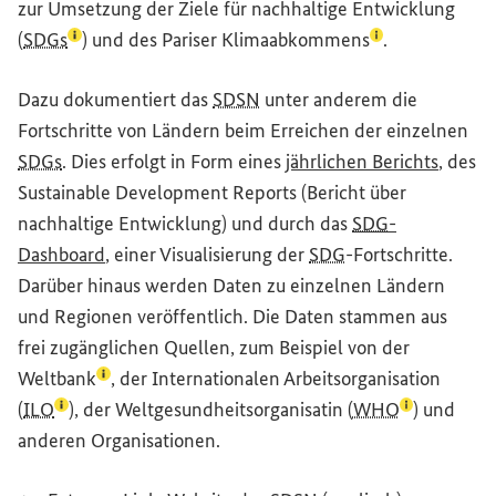
zur Umsetzung der Ziele für nachhaltige Entwicklung
(Lexikon-Eintrag zum Begriff aufrufen)
(Lexikon-Eintra
(
SDGs
) und des
Pariser Klimaabkommens
.
Dazu dokumentiert das
SDSN
unter anderem die
Fortschritte von Ländern beim Erreichen der einzelnen
(Extern
SDGs
. Dies erfolgt in Form eines
jährlichen Berichts
, des
Sustainable
Development
Reports (Bericht über
nachhaltige Entwicklung) und durch das
SDG
-
(Externer Link)
Dashboard
, einer Visualisierung der
SDG
-Fortschritte.
Darüber hinaus werden Daten zu einzelnen Ländern
und Regionen veröffentlich. Die Daten stammen aus
frei zugänglichen Quellen, zum Beispiel von der
(Lexikon-Eintrag zum Begriff aufrufen)
Weltbank
, der Internationalen Arbeitsorganisation
(Lexikon-Eintrag zum Begriff aufrufen)
(Lexikon-Ei
(
ILO
), der Weltgesundheitsorganisatin (
WHO
) und
anderen Organisationen.