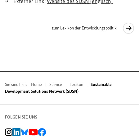
(Externer L
Externer Link:
Website
des
SDSN
(englisch)
zum Lexikon der Entwicklungspolitik
Interner Link
Sie sind hier:
Home
Service
Lexikon
Sustainable
Development Solutions Network (SDSN)
FOLGEN SIE UNS
BMZ Instagram-Kanal, Externer Link
BMZ LinkedIn Unternehmensseite, Externer Link
BMZ Bluesky-Seite, Externer Link
BMZ Youtube-Kanal, Externer Link
BMZ Facebook-Seite, Externer Link