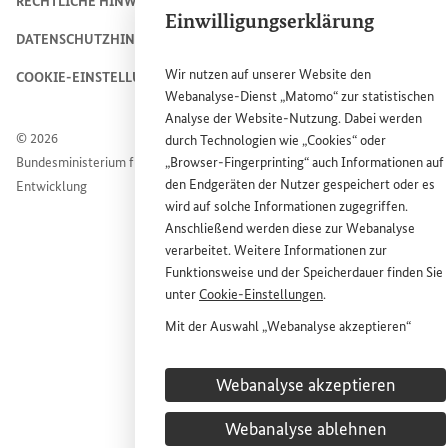
RECHTLICHE HINWEISE
Einwilligungserklärung
DATENSCHUTZHINWEIS
Wir nutzen auf unserer
Website
den
COOKIE-EINSTELLUNGEN
Webanalyse-Dienst „Matomo“ zur statistischen
Analyse der
Website
-Nutzung. Dabei werden
© 2026
durch Technologien wie „
Cookies
“ oder
Bundesministerium für wirtschaftliche Zusammenarbeit und
„
Browser
-
Fingerprinting
“ auch Informationen auf
den Endgeräten der Nutzer gespeichert oder es
Entwicklung
wird auf solche Informationen zugegriffen.
Anschließend werden diese zur Webanalyse
verarbeitet. Weitere Informationen zur
Funktionsweise und der Speicherdauer finden Sie
unter
Cookie
-Einstellungen
.
Mit der Auswahl „Webanalyse akzeptieren“
stimmen Sie der Nutzung des Webanalyse-
Dienstes „Matomo“ auf der
Website
des
Webanalyse akzeptieren
Bundesministeriums für wirtschaftliche
Entwicklung und Zusammenarbeit (
BMZ
) zu.
Webanalyse ablehnen
Diese Einwilligung ist freiwillig, für die Nutzung