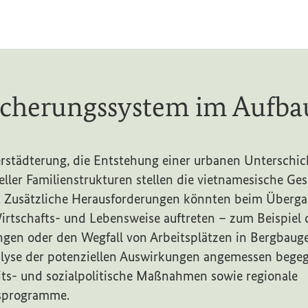
Sicherungssystem im Aufba
städterung, die Entstehung einer urbanen Unterschic
eller Familienstrukturen stellen die vietnamesische Ges
 Zusätzliche Herausforderungen könnten beim Überga
ikon-Eintrag zum Begriff aufrufen)
rtschafts- und Lebensweise auftreten – zum Beispiel 
ngen oder den Wegfall von Arbeitsplätzen in Bergbau
alyse der potenziellen Auswirkungen angemessen bege
eits- und sozialpolitische Maßnahmen sowie regionale
sprogramme.