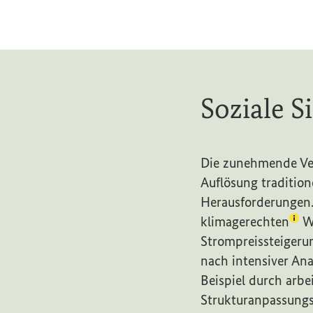
Soziale 
Die zunehmende Ver
Auflösung tradition
Herausforderungen.
(Lex
klimagerechten
Wi
Strompreissteigeru
nach intensiver An
Beispiel durch arb
Strukturanpassung