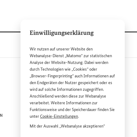
Einwilligungserklärung
Wir nutzen auf unserer
Website
den
Webanalyse-Dienst „Matomo“ zur statistischen
Analyse der
Website
-Nutzung. Dabei werden
durch Technologien wie „
Cookies
“ oder
„
Browser
-
Fingerprinting
“ auch Informationen auf
den Endgeräten der Nutzer gespeichert oder es
wird auf solche Informationen zugegriffen.
Anschließend werden diese zur Webanalyse
ink
ink
verarbeitet. Weitere Informationen zur
Funktionsweise und der Speicherdauer finden Sie
EN
ENGLISH
PRESSE
unter
Cookie
-Einstellungen
.
Mit der Auswahl „Webanalyse akzeptieren“
KONTAKT
stimmen Sie der Nutzung des Webanalyse-