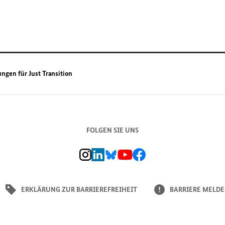
ngen für Just Transition
FOLGEN SIE UNS
BMZ Instagram-Kanal, Externer Link
BMZ LinkedIn Unternehmensseite, Externer L
BMZ Bluesky-Seite, Externer Link
BMZ Youtube-Kanal, Externer Link
BMZ Facebook-Seite, Externer L
ERKLÄRUNG ZUR BARRIEREFREIHEIT
BARRIERE MELD