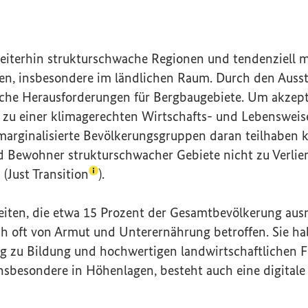
weiterhin strukturschwache Regionen und tendenziell m
n, insbesondere im ländlichen Raum. Durch den Ausst
liche Herausforderungen für Bergbaugebiete. Um akzept
zu einer klimagerechten Wirtschafts- und Lebensweise
marginalisierte Bevölkerungsgruppen daran teilhaben
Bewohner strukturschwacher Gebiete nicht zu Verlier
(Lexikon-Eintrag zum Begriff aufrufen)
 (
Just Transition
).
iten, die etwa 15 Prozent der Gesamtbevölkerung aus
ch oft von Armut und Unterernährung betroffen. Sie h
g zu Bildung und hochwertigen landwirtschaftlichen Fl
sbesondere in Höhenlagen, besteht auch eine digitale K