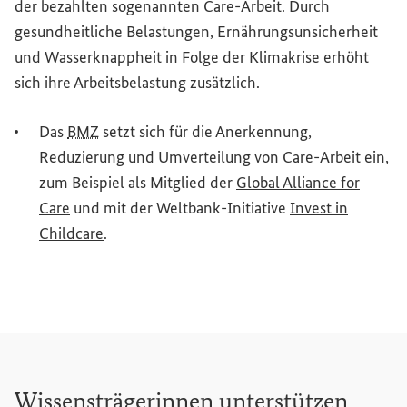
der bezahlten sogenannten
Care
-Arbeit. Durch
gesundheitliche Belastungen, Ernährungsunsicherheit
und Wasserknappheit in Folge der Klimakrise erhöht
sich ihre Arbeitsbelastung zusätzlich.
Das
BMZ
setzt sich für die Anerkennung,
Reduzierung und Umverteilung von
Care
-Arbeit ein,
zum Beispiel als Mitglied der
Global Alliance for
(Externer Link)
Care
und mit der Weltbank-Initiative
Invest
in
(Externer Link)
Childcare
.
Wissensträgerinnen unterstützen