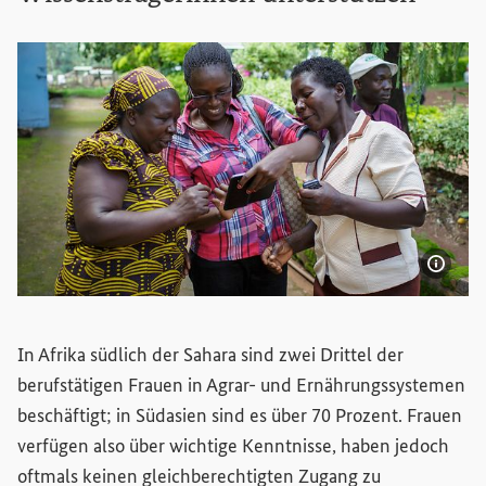
Bildi
Bukura Agricultural Training Centre in Kenia: Bäuerinnen 
In Afrika südlich der Sahara sind zwei Drittel der
berufstätigen Frauen in Agrar- und Ernährungssystemen
beschäftigt; in Südasien sind es über 70 Prozent. Frauen
verfügen also über wichtige Kenntnisse, haben jedoch
oftmals keinen gleichberechtigten Zugang zu