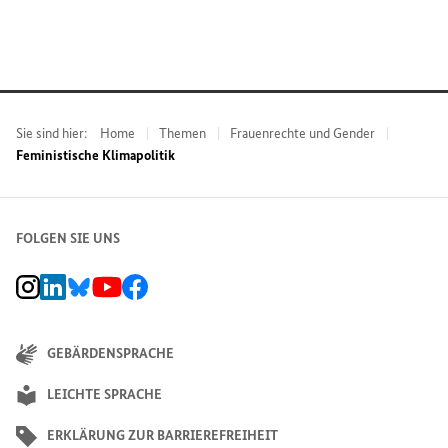
Sie sind hier:
Home
Themen
Frauenrechte und Gender
Feministische Klimapolitik
FOLGEN SIE UNS
BMZ Instagram-Kanal, Externer Link
BMZ LinkedIn Unternehmensseite, Externer Link
BMZ Bluesky-Seite, Externer Link
BMZ Youtube-Kanal, Externer Link
BMZ Facebook-Seite, Externer Link
GEBÄRDENSPRACHE
LEICHTE SPRACHE
ERKLÄRUNG ZUR BARRIEREFREIHEIT