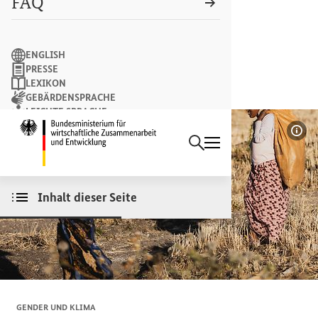
FAQ
Suchbegriff
ENGLISH
PRESSE
LEXIKON
GEBÄRDENSPRACHE
LEICHTE SPRACHE
Suchen
NEWSLETTER
Startseite des Bundesminist
Bil
Inhalt dieser Seite
GENDER
UND KLIMA