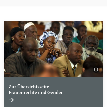
Bildi
Zur Übersichtsseite
Frauenrechte und
Gender
Interner Link