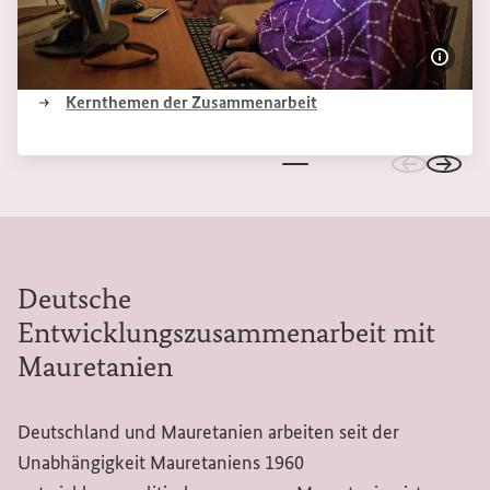
Bildi
(Externer Link)
Kernthemen der Zusammenarbeit
Zu den vo
Zu de
Deutsche
Entwicklungszusammenarbeit mit
Mauretanien
Deutschland und Mauretanien arbeiten seit der
Unabhängigkeit Mauretaniens 1960