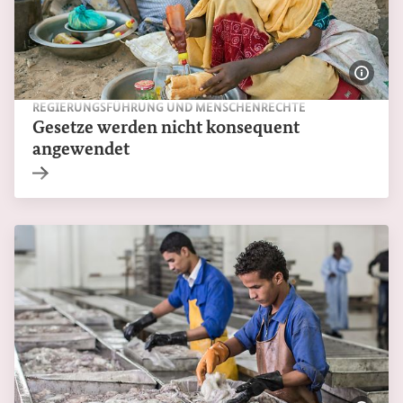
Bildi
REGIERUNGSFÜHRUNG UND MENSCHENRECHTE
Gesetze werden nicht konsequent
angewendet
Interner Link