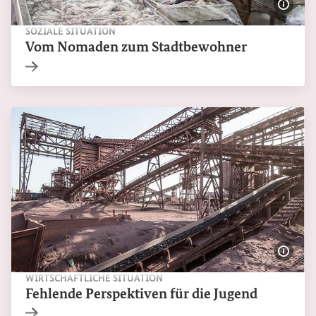
Bildi
SOZIALE SITUATION
Vom Nomaden zum Stadtbewohner
Interner Link
Bildi
WIRTSCHAFTLICHE SITUATION
Fehlende Perspektiven für die Jugend