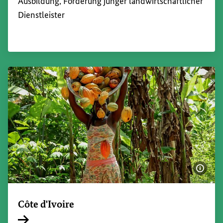
Ausbildung, Förderung junger landwirtschaftlicher
Dienstleister
Bildi
Côte d'Ivoire