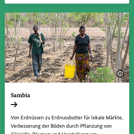
Bildi
Sambia
Interner Link
Von Erdnüssen zu Erdnussbutter für lokale Märkte,
Verbesserung der Böden durch Pflanzung von