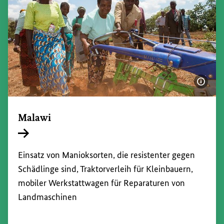
Bildi
Malawi
Interner Link
Einsatz von Manioksorten, die resistenter gegen
Schädlinge sind, Traktorverleih für Kleinbauern,
mobiler Werkstattwagen für Reparaturen von
Landmaschinen