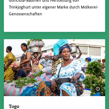
Gliricidia-Bäumen und Herstellung von
Trinkjoghurt unter eigener Marke durch Molkerei-
Genossenschaften
Bildi
Togo