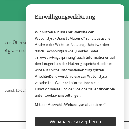
Einwilligungserklärung
Wir nutzen auf unserer
Website
den
Webanalyse-Dienst „Matomo“ zur statistischen
zur Übersichtsseite Sonderinitiative „Transformation der
Analyse der
Website
-Nutzung. Dabei werden
Agrar- und Ernährungssysteme“
durch Technologien wie „
Cookies
“ oder
„
Browser
-
Fingerprinting
“ auch Informationen auf
den Endgeräten der Nutzer gespeichert oder es
wird auf solche Informationen zugegriffen.
Anschließend werden diese zur Webanalyse
verarbeitet. Weitere Informationen zur
Funktionsweise und der Speicherdauer finden Sie
Stand: 10.05.2023
unter
Cookie
-Einstellungen
.
Mit der Auswahl „Webanalyse akzeptieren“
stimmen Sie der Nutzung des Webanalyse-
Dienstes „Matomo“ auf der
Website
des
Webanalyse akzeptieren
Bundesministeriums für wirtschaftliche