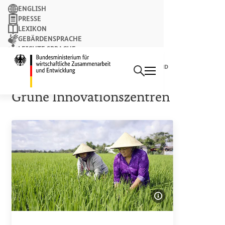
Suchbegriff
ENGLISH
PRESSE
LEXIKON
GEBÄRDENSPRACHE
LEICHTE SPRACHE
Suchen
NEWSLETTER
Startseite des Bundesminist
SONDERINITIATIVE „TRANSFORMATION DER AGRAR- UND
ERNÄHRUNGSSYSTEME“
Grüne Innovationszentren
Bildinformatione