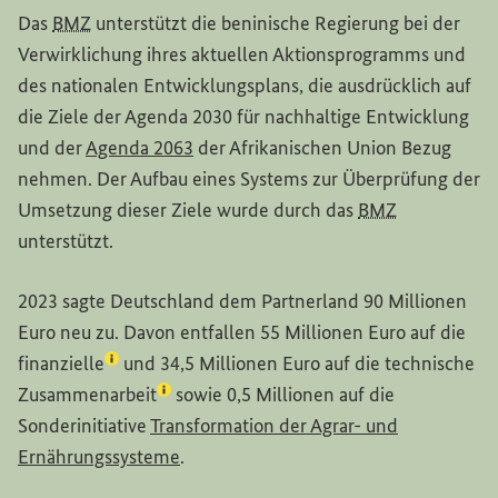
Das
BMZ
unterstützt die beninische Regierung bei der
Verwirklichung ihres aktuellen Aktionsprogramms und
des nationalen Entwicklungsplans, die ausdrücklich auf
die Ziele der Agenda 2030 für nachhaltige Entwicklung
(Externer Link)
und der
Agenda 2063
der Afrikanischen Union Bezug
nehmen. Der Aufbau eines Systems zur Überprüfung der
Umsetzung dieser Ziele wurde durch das
BMZ
unterstützt.
2023 sagte Deutschland dem Partnerland 90 Millionen
Euro neu zu. Davon entfallen 55 Millionen Euro auf die
(Lexikon-Eintrag zum Begriff aufrufen)
finanzielle
und 34,5 Millionen Euro auf die
technische
(Lexikon-Eintrag zum Begriff aufrufen)
Zusammenarbeit
sowie 0,5 Millionen auf die
Sonderinitiative
Transformation der Agrar- und
Ernährungssysteme
.