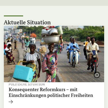
Aktuelle
Situation
Bildi
POLITISCHE SITUATION
Konsequenter Reformkurs – mit
Einschränkungen politischer Freiheiten
Interner Link