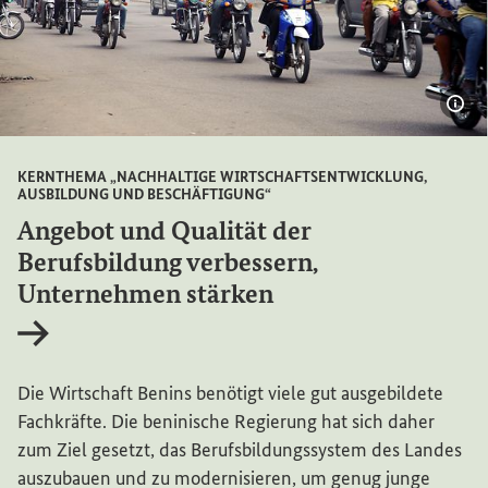
Bil
KERNTHEMA „NACHHALTIGE WIRTSCHAFTSENTWICKLUNG,
AUSBILDUNG UND BESCHÄFTIGUNG“
Angebot und Qualität der
Berufsbildung verbessern,
Unternehmen stärken
Interner Link
Die Wirtschaft Benins benötigt viele gut ausgebildete
Fachkräfte. Die beninische Regierung hat sich daher
zum Ziel gesetzt, das Berufsbildungssystem des Landes
auszubauen und zu modernisieren, um genug junge