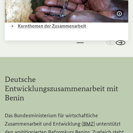
Bildi
(Externer Link)
Kernthemen der Zusammenarbeit
Zu den vo
Zu de
Deutsche
Entwicklungszusammenarbeit mit
Benin
Das Bundesministerium für wirtschaftliche
Zusammenarbeit und Entwicklung (
BMZ
) unterstützt
den ambitionierten Reformkurs Benins. Zugleich steht