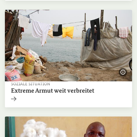
Bildi
SOZIALE SITUATION
Extreme Armut weit verbreitet
Interner Link