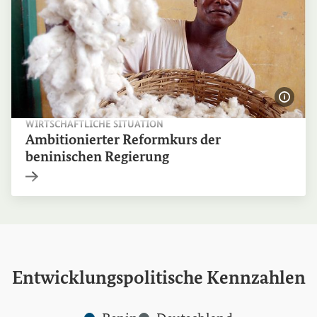
Bildi
WIRTSCHAFTLICHE SITUATION
Ambitionierter Reformkurs der
beninischen Regierung
Interner Link
Entwicklungspolitische Kennzahlen