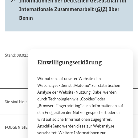
Externer Link
Informationen der Deutschen Gesellschaft für
Stadtbevölkerung
Wertschöpfung des Dienstleistungssektors
64,01 %
0 %
Erläuterung und Quellenangabe für Wertschöpfung des
in Prozent
Internationale Zusammenarbeit (
GIZ
) über
Öffentliche Ausgaben für Bildung
in Prozent des Bruttoinlandsprodukts
0,25
0,14
(2022)
(2022)
Erläuterung und Quellenangabe für Öffentliche Ausga
Benin
in Prozent des Bruttoinlandsproduktes
(2023)
(2023)
Anteil der Frauen in nationalen Parlamenten
1.375.217
3.580.188
Erläuterung und Quellenangabe für Anteil der Frauen 
63 %
89 %
in Prozent
(2025)
(2025)
(2024)
(2024)
Stand: 08.02.2024
Einwilligungserklärung
Wir nutzen auf unserer
Website
den
Mehr anzeigen
64,01 %
0 %
Webanalyse-Dienst „Matomo“ zur statistischen
50,06 %
64,46 %
Analyse der
Website
-Nutzung. Dabei werden
(2022)
(2022)
3,23 %
5,24 %
(2025)
(2025)
durch Technologien wie „
Cookies
“ oder
Sie sind hier:
Home
Länder
Benin
(2023)
(2022)
„
Browser
-
Fingerprinting
“ auch Informationen auf
26,61 %
32,38 %
den Endgeräten der Nutzer gespeichert oder es
(2025)
(2025)
wird auf solche Informationen zugegriffen.
Anschließend werden diese zur Webanalyse
FOLGEN SIE UNS
Ausgaben für Forschung und Entwicklung
verarbeitet. Weitere Informationen zur
Erläuterung und Quellenangabe für Ausgaben für For