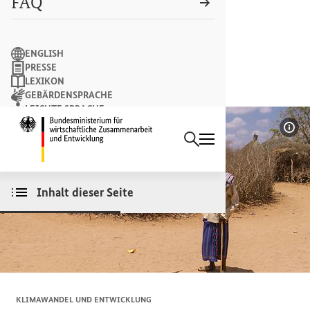
FAQ
Suchbegriff
ENGLISH
PRESSE
LEXIKON
GEBÄRDENSPRACHE
LEICHTE SPRACHE
Suchen
NEWSLETTER
Startseite des Bundesminist
Bil
Inhalt dieser Seite
KLIMAWANDEL UND ENTWICKLUNG