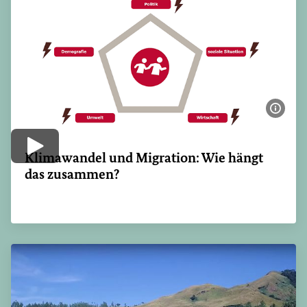
Bildi
Video abspielen
Klimawandel und Migration: Wie hängt
das zusammen?