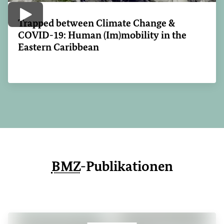
Video abspielen
Trapped between Climate Change &
COVID-19: Human (Im)mobility in the
Eastern Caribbean
BMZ
-Publikationen