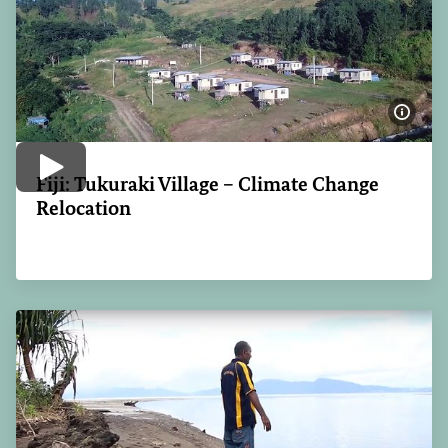
Bildi
Video abspielen
Fiji: Tukuraki Village – Climate Change
Relocation