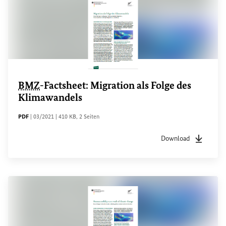
BMZ
-
Factsheet
: Migration als Folge des
Klimawandels
DATEITYP
Sachstandsdatum
Dateigröße
Seiten
PDF
|
03/2021
|
410 KB
,
2 Seiten
Download
Dateityp
pdf
Sachstan