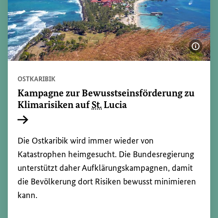
Bildi
OSTKARIBIK
Kampagne zur Bewusstseinsförderung zu
Klimarisiken auf
St.
Lucia
Interner Link
Die Ostkaribik wird immer wieder von
Katastrophen heimgesucht. Die Bundesregierung
unterstützt daher Aufklärungskampagnen, damit
die Bevölkerung dort Risiken bewusst minimieren
kann.