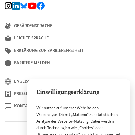
BMZ Instagram-Kanal, Externer Link
BMZ LinkedIn Unternehmensseite, Externer Link
BMZ Bluesky-Seite, Externer Link
BMZ Youtube-Kanal, Externer Link
BMZ Facebook-Seite, Externer Link
GEBÄRDENSPRACHE
LEICHTE SPRACHE
ERKLÄRUNG ZUR BARRIEREFREIHEIT
BARRIERE MELDEN
ENGLISH
Einwilligungserklärung
PRESSE
KONTAKT
Wir nutzen auf unserer
Website
den
Webanalyse-Dienst „Matomo“ zur statistischen
Analyse der
Website
-Nutzung. Dabei werden
durch Technologien wie „
Cookies
“ oder
„
Browser
-
Fingerprinting
“ auch Informationen auf