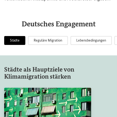
Deutsches Engagement
Städte
Reguläre Migration
Lebensbedingungen
Städte als Hauptziele von
Potenziale regulärer Migration nutzen
Lebensbedingungen vor Ort verbessern
Risiken erkennen und vermindern
Klimamigration stärken