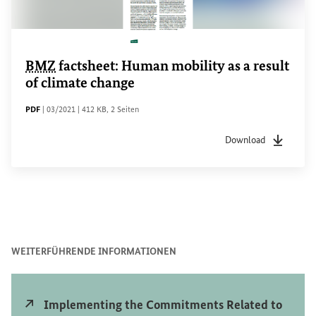
BMZ
factsheet:
Human mobility as a result
of climate change
DATEITYP
Sachstandsdatum
Dateigröße
Seiten
PDF
|
03/2021
|
412 KB
,
2 Seiten
Download
Dateityp
pdf
Sachstan
WEITERFÜHRENDE INFORMATIONEN
Externer Link
Implementing the Commitments Related to