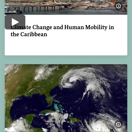
Bildi
Video abspielen
Climate Change and Human Mobility in
the Caribbean
Bildi