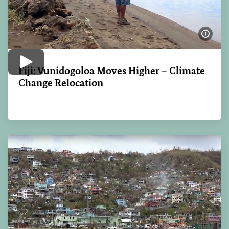
Bildi
Video abspielen
Fiji: Vunidogoloa Moves Higher – Climate
Change Relocation