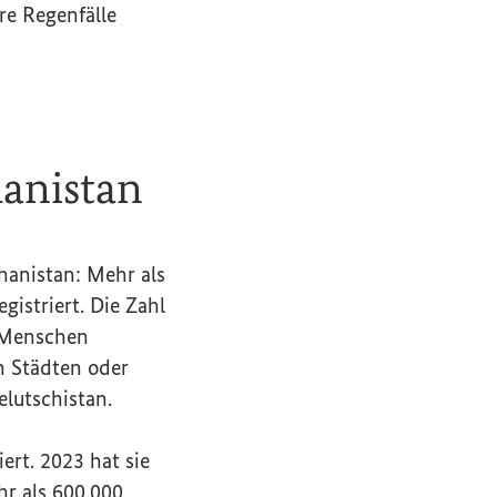
e Regenfälle
hanistan
hanistan: Mehr als
gistriert. Die Zahl
n Menschen
n Städten oder
lutschistan.
rt. 2023 hat sie
r als 600.000