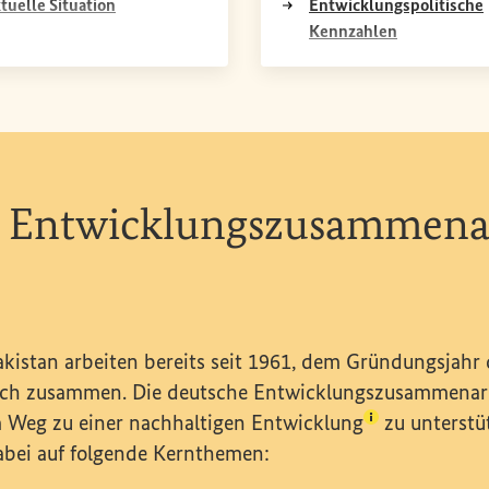
(Externer Link)
Entwicklungspolitische
tuelle Situation
(Externer Lin
Kennzahlen
 Entwicklungszusammenar
kistan arbeiten bereits seit 1961, dem Gründungsjahr
sch zusammen. Die deutsche Entwicklungszusammenarbe
(Lexikon-Eint
m Weg zu einer
nachhaltigen Entwicklung
zu unterstü
dabei auf folgende Kernthemen: