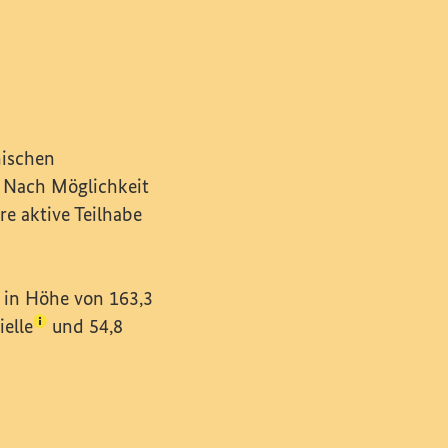
en)
nischen
. Nach Möglichkeit
re aktive Teilhabe
 in Höhe von 163,3
(Lexikon-Eintrag zum Begriff aufrufen)
ielle
und 54,8
griff aufrufen)