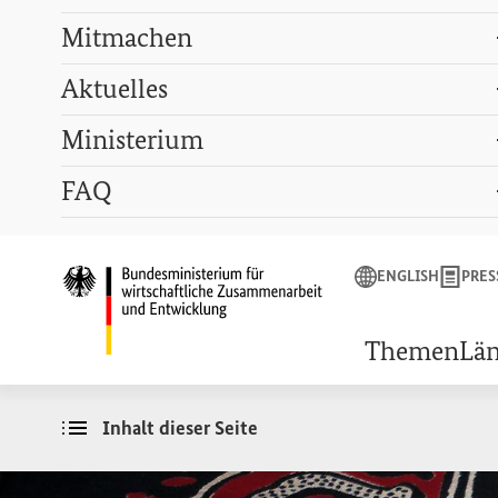
Mitmachen
Aktuelles
Ministerium
Suchbegriff
FAQ
ENGLISH
PRESSE
LEXIKON
GEBÄRDENSPRACHE
ENGLISH
PRES
Startseite des Bunde
Themen
Lä
Inhalt dieser Seite