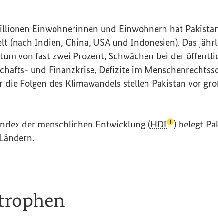
illionen Einwohnerinnen und Einwohnern hat Pakistan
t (nach Indien, China, USA und Indonesien). Das jährl
um von fast zwei Prozent, Schwächen bei der öffentli
schafts- und Finanzkrise, Defizite im Menschenrechtss
ür die Folgen des Klimawandels stellen Pakistan vor gr
.
(Lexikon-Ein
Index der menschlichen Entwicklung (
HDI
) belegt Pa
Ländern.
strophen