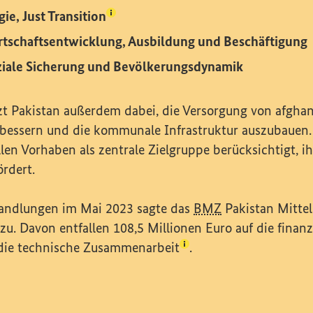
(Lexikon-Eintrag zum Begriff aufruf
gie,
Just Transition
rtschaftsentwicklung, Ausbildung und Beschäftigung
ziale Sicherung und Bevölkerungsdynamik
zt Pakistan außerdem dabei, die Versorgung von afgha
rbessern und die kommunale Infrastruktur auszubauen
len Vorhaben als zentrale Zielgruppe berücksichtigt, ih
rdert.
andlungen im Mai 2023 sagte das
BMZ
Pakistan Mittel
zu. Davon entfallen 108,5 Millionen Euro auf die
finanz
(Lexikon-Eintrag zum Be
die
technische Zusammenarbeit
.