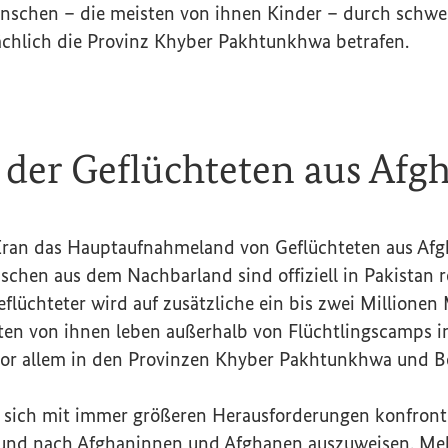
schen – die meisten von ihnen Kinder – durch schwer
sächlich die Provinz Khyber Pakhtunkhwa betrafen.
 der Geflüchteten aus Afg
 Iran das Hauptaufnahmeland von Geflüchteten aus Afg
chen aus dem Nachbarland sind offiziell in Pakistan re
Geflüchteter wird auf zusätzliche ein bis zwei Millione
sten von ihnen leben außerhalb von Flüchtlingscamps i
r allem in den Provinzen Khyber Pakhtunkhwa und Be
 sich mit immer größeren Herausforderungen konfrontie
und nach Afghaninnen und Afghanen auszuweisen. Meh