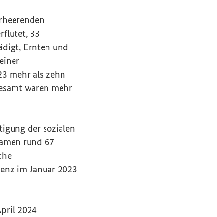
erheerenden
flutet, 33
ädigt, Ernten und
einer
23 mehr als zehn
sgesamt waren mehr
tigung der sozialen
kamen rund 67
che
erenz im Januar 2023
pril 2024