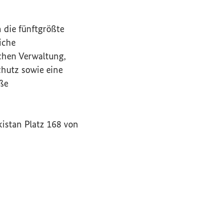
 die fünftgrößte
iche
chen Verwaltung,
chutz sowie eine
oße
trag zum Begriff aufrufen)
kistan Platz 168 von