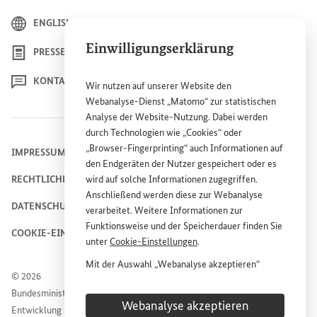
0,66 %
3,15 %
(2010)
(2023)
ENGLISH
Einwilligungserklärung
PRESSE
KONTAKT
Wir nutzen auf unserer
Website
den
Webanalyse-Dienst „Matomo“ zur statistischen
Analyse der
Website
-Nutzung. Dabei werden
durch Technologien wie „
Cookies
“ oder
„
Browser
-
Fingerprinting
“ auch Informationen auf
IMPRESSUM
den Endgeräten der Nutzer gespeichert oder es
RECHTLICHE HINWEISE
wird auf solche Informationen zugegriffen.
Anschließend werden diese zur Webanalyse
DATENSCHUTZHINWEIS
verarbeitet. Weitere Informationen zur
Funktionsweise und der Speicherdauer finden Sie
COOKIE-EINSTELLUNGEN
unter
Cookie
-Einstellungen
.
Mit der Auswahl „Webanalyse akzeptieren“
© 2026
stimmen Sie der Nutzung des Webanalyse-
Bundesministerium für wirtschaftliche Zusammenarbeit und
Dienstes „Matomo“ auf der
Website
des
Webanalyse akzeptieren
Entwicklung
Bundesministeriums für wirtschaftliche