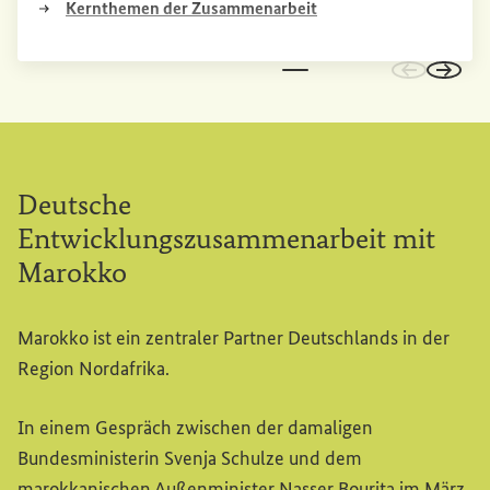
(Externer Link)
Kernthemen der Zusammenarbeit
Zu den vo
Zu de
Deutsche
Entwicklungszusammenarbeit mit
Marokko
Marokko ist ein zentraler Partner Deutschlands in der
Region Nordafrika.
In einem Gespräch zwischen der damaligen
Bundesministerin Svenja Schulze und dem
marokkanischen Außenminister Nasser Bourita im März