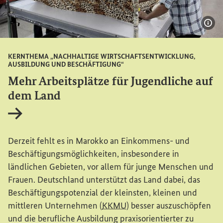
Bil
KERNTHEMA „NACHHALTIGE WIRTSCHAFTSENTWICKLUNG,
AUSBILDUNG UND BESCHÄFTIGUNG“
Mehr Arbeitsplätze für Jugendliche auf
dem Land
Interner Link
Derzeit fehlt es in Marokko an Einkommens- und
Beschäftigungsmöglichkeiten, insbesondere in
ländlichen Gebieten, vor allem für junge Menschen und
Frauen. Deutschland unterstützt das Land dabei, das
Beschäftigungspotenzial der kleinsten, kleinen und
mittleren Unternehmen (
KKMU
) besser auszuschöpfen
und die berufliche Ausbildung praxisorientierter zu