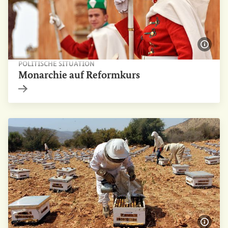
Bildi
POLITISCHE SITUATION
Monarchie auf Reformkurs
Interner Link