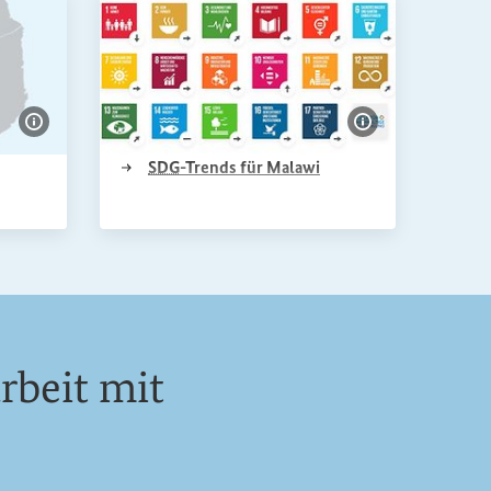
Bildinformationen einblenden
Bildinformatio
(Externer Link)
SDG
-Trends für Malawi
k)
beit mit