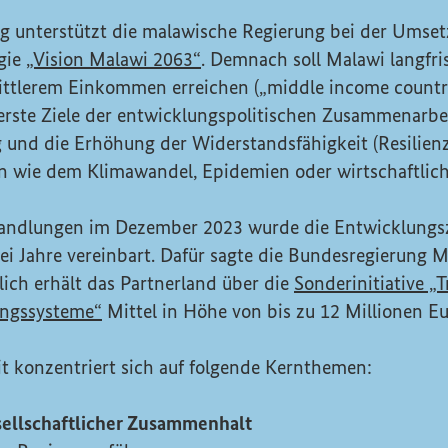
g unterstützt die malawische Regierung bei der Umset
(Externer Link)
gie
„Vision Malawi 2063“
. Demnach soll Malawi langfri
ittlerem Einkommen erreichen („
middle income countr
berste Ziele der entwicklungspolitischen Zusammenarbei
und die Erhöhung der Widerstandsfähigkeit (
Resilien
en wie dem Klimawandel, Epidemien oder wirtschaftlic
handlungen im Dezember 2023 wurde die Entwicklungs
 Jahre vereinbart. Dafür sagte die Bundesregierung M
lich erhält das Partnerland über die
Sonderinitiative „
ungssysteme“
Mittel in Höhe von bis zu 12 Millionen Eu
 konzentriert sich auf folgende Kernthemen:
sellschaftlicher Zusammenhalt