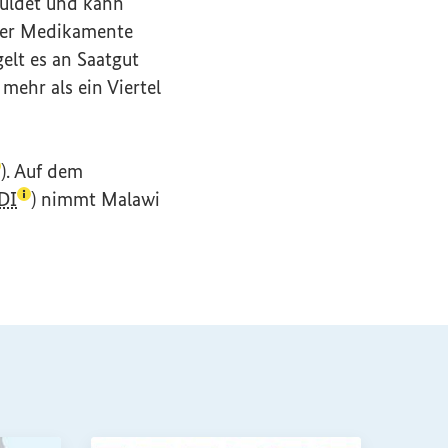
huldet und kann
oder Medikamente
elt es an Saatgut
-Eintrag zum Begriff aufrufen)
t mehr als ein Viertel
Lexikon-Eintrag zum Begriff aufrufen)
). Auf dem
(Lexikon-Eintrag zum Begriff aufrufen)
DI
) nimmt Malawi