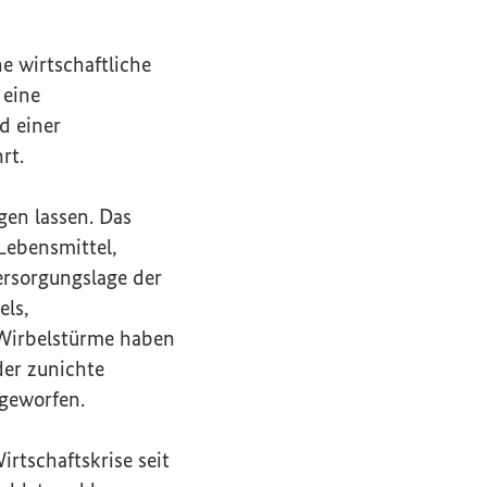
e wirtschaftliche
 eine
d einer
rt.
gen lassen. Das
Lebensmittel,
ersorgungslage der
ls,
 Wirbelstürme haben
der zunichte
geworfen.
irtschaftskrise seit