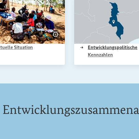
en einblenden
Bildinformationen einblenden
(Externer Link)
Entwicklungspolitische
tuelle Situation
(Externer Lin
Kennzahlen
 Entwicklungszusammenar