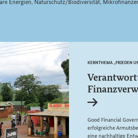
are Energien, Naturschutz/Biodiversität, Mikrofinanz
KERNTHEMA „FRIEDEN U
Verantwort
Finanzverw
Interner Link
Good Financial Gover
erfolgreiche Armutsb
eine nachhaltige Ent