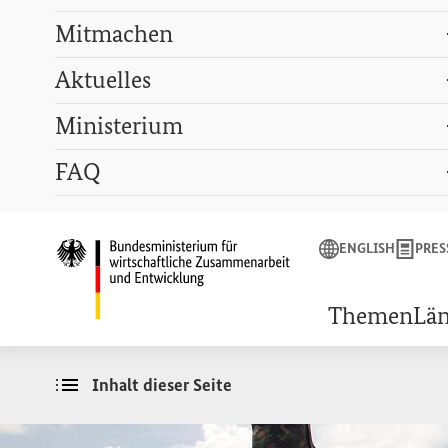
Mitmachen
Aktuelles
Ministerium
Suchbegriff
FAQ
ENGLISH
PRESSE
LEXIKON
GEBÄRDENSPRACHE
ENGLISH
PRES
Startseite des Bunde
Themen
Lä
Inhalt dieser Seite