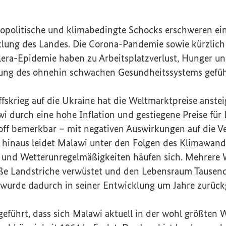
eopolitische und klimabedingte Schocks erschweren ein
klung des Landes. Die Corona-Pandemie sowie kürzlich
ra-Epidemie haben zu Arbeitsplatzverlust, Hunger un
tung des ohnehin schwachen Gesundheitssystems gefüh
ffskrieg auf die Ukraine hat die Weltmarktpreise anstei
i durch eine hohe Inflation und gestiegene Preise für 
off bemerkbar – mit negativen Auswirkungen auf die V
hinaus leidet Malawi unter den Folgen des Klimawande
 und Wetterunregelmäßigkeiten häufen sich. Mehrere
roße Landstriche verwüstet und den Lebensraum Tausen
wurde dadurch in seiner Entwicklung um Jahre zurück
 geführt, dass sich Malawi aktuell in der wohl größten W