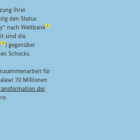
zung ihrer
stig den Status
(Lexikon-Eintrag zum Begriff aufrufe
y
“ nach
Weltbank
t sind die
(Lexikon-Eintrag zum Begriff aufrufen)
z
) gegenüber
hen Schocks.
zusammenarbeit für
alawi 70 Millionen
Transformation der
ro.