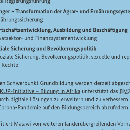
te Regierungsführung
ger – Transformation der Agrar- und Ernährungssyst
nährungssicherung
rtschaftsentwicklung, Ausbildung und Beschäftigung
ivatsektor- und Finanzsystementwicklung
ziale Sicherung und Bevölkerungspolitik
Soziale Sicherung, Bevölkerungspolitik, sexuelle und re
 Rechte
ren Schwerpunkt Grundbildung werden derzeit abgesc
(Externer Link)
KUP
-Initiative – Bildung in Afrika
unterstützt das
BM
rch digitale Lösungen zu erweitern und zu verbessern 
orona-Pandemie auf den Bildungsbereich abzufedern.
fitiert Malawi von weiteren länderübergreifenden Vorh