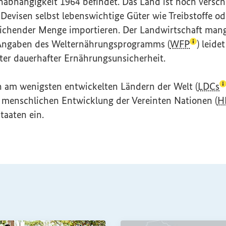
nabhängigkeit 1964 befindet. Das Land ist hoch versc
 Devisen selbst lebenswichtige Güter wie Treibstoffe 
eichender Menge importieren. Der Landwirtschaft mang
(Lexikon
Angaben des Welternährungsprogramms (
WFP
) leide
ter dauerhafter Ernährungsunsicherheit.
(
n am wenigsten entwickelten Ländern der Welt (
LDCs
r menschlichen Entwicklung der Vereinten Nationen (
H
taaten ein.