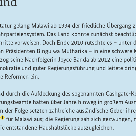
und
tatur gelang Malawi ab 1994 der friedliche Übergang 
rparteiensystem. Das Land konnte zunächst beachtli
hritte vorweisen. Doch Ende 2010 rutschte es – unte
en Präsidenten Bingu wa Mutharika – in eine schwere 
lzog seine Nachfolgerin Joyce Banda ab 2012 eine poli
okratie und guter Regierungsführung und leitete dri
he Reformen ein.
nd durch die Aufdeckung des sogenannten
Cashgate
-K
erungsbeamte hatten über Jahre hinweg in großem Ausm
In der Folge setzten zahlreiche ausländische Geber ihre
(Lexikon-Eintrag zum Begriff aufrufen)
g
für Malawi aus; die Regierung sah sich gezwungen,
e entstandene Haushaltslücke auszugleichen.