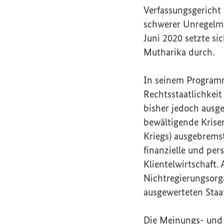
Verfassungsgericht
schwerer Unregelmä
Juni 2020 setzte s
Mutharika durch.
In seinem Program
Rechtsstaatlichkei
bisher jedoch ausg
bewältigende Krise
Kriegs) ausgebrems
finanzielle und per
Klientelwirtschaft.
Nichtregierungsorg
ausgewerteten Staa
Die Meinungs- und 