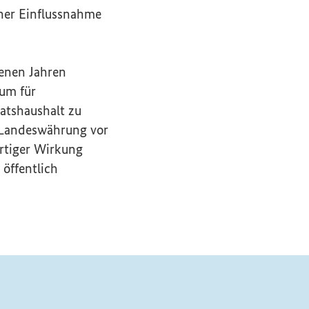
cher Einflussnahme
genen Jahren
aum für
atshaushalt zu
r Landeswährung vor
rtiger Wirkung
öffentlich