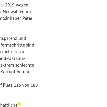
Mai 2019 wegen
ei Neuwahlen im
mtsinhaber Peter
ansparenz und
formschritte sind
h mehrere zu
land-Ukraine-
 extrem schlechte
h Korruption und
r Link)
f Platz 115 von 180
(Lexikon-Eintrag zum Begriff aufrufen)
chaftliche