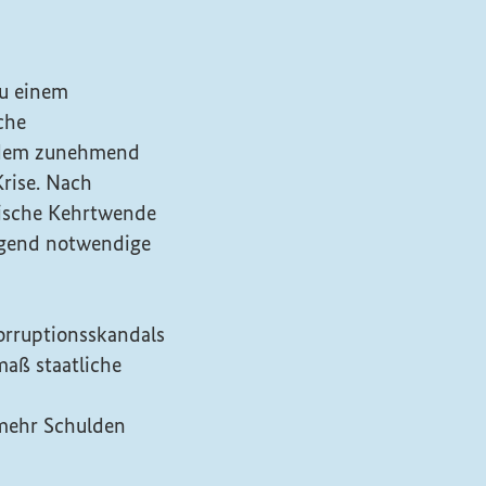
zu einem
che
r dem zunehmend
Krise. Nach
tische Kehrtwende
ngend notwendige
orruptionsskandals
aß staatliche
 mehr Schulden