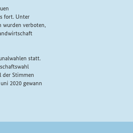
euen
 fort. Unter
n wurden verboten,
andwirtschaft
nalwahlen statt.
tschaftswahl
eil der Stimmen
 Juni 2020 gewann