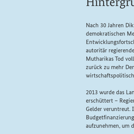
Hintergr
Nach 30 Jahren Dik
demokratischen Meh
Entwicklungsfortsc
autoritär regierend
Mutharikas Tod vol
zurück zu mehr Dem
wirtschaftspolitisc
2013 wurde das La
erschüttert – Regi
Gelder veruntreut. 
Budgetfinanzierun
aufzunehmen, um di