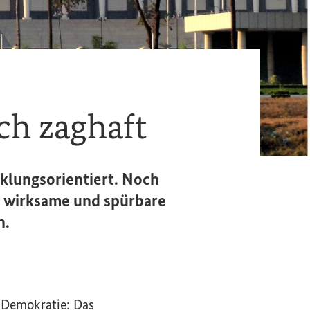
ch zaghaft
cklungsorientiert. Noch
t wirksame und spürbare
n.
d Demokratie: Das