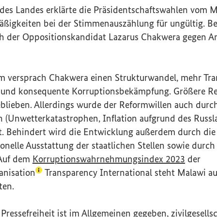
 des Landes erklärte die Präsidentschaftswahlen vom 
ßigkeiten bei der Stimmenauszählung für ungültig. B
ich der Oppositionskandidat Lazarus Chakwera gegen A
m versprach Chakwera einen Strukturwandel, mehr Tr
t und konsequente Korruptionsbekämpfung. Größere Re
eblieben. Allerdings wurde der Reformwillen auch durc
n (Unwetterkatastrophen, Inflation aufgrund des Russ
t. Behindert wird die Entwicklung außerdem durch die
sonelle Ausstattung der staatlichen Stellen sowie durc
(Externe
 Auf dem
Korruptionswahrnehmungsindex 2023
der
(Lexikon-Eintrag zum Begriff aufrufen)
anisation
Transparency International
steht Malawi au
ten.
Pressefreiheit ist im Allgemeinen gegeben,
zivilgesells