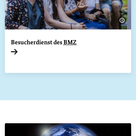
Bildi
Besucherdienst des
BMZ
Interner Link