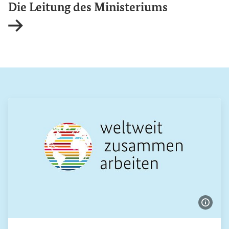
Die Leitung des Ministeriums
Interner Link
Bildi