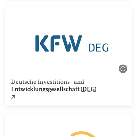
Bildi
Deutsche Investitions- und
Entwicklungsgesellschaft
(
DEG
)
Externer Link