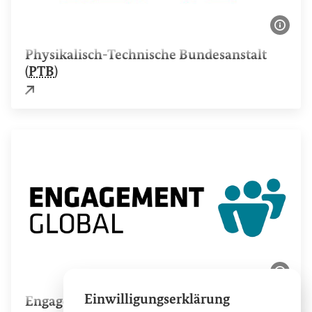
Bildi
Physikalisch-Technische Bundesanstalt
(
PTB
)
Externer Link
Bildi
Einwilligungserklärung
Engagement Global