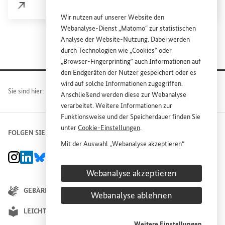
Externer Link
Wir nutzen auf unserer
Website
den
Webanalyse-Dienst „Matomo“ zur statistischen
Analyse der
Website
-Nutzung. Dabei werden
durch Technologien wie „
Cookies
“ oder
„
Browser
-
Fingerprinting
“ auch Informationen auf
den Endgeräten der Nutzer gespeichert oder es
wird auf solche Informationen zugegriffen.
Sie sind hier:
Home
Ministerium
Anschließend werden diese zur Webanalyse
verarbeitet. Weitere Informationen zur
Funktionsweise und der Speicherdauer finden Sie
unter
Cookie
-Einstellungen
.
FOLGEN SIE UNS
Mit der Auswahl „Webanalyse akzeptieren“
stimmen Sie der Nutzung des Webanalyse-
BMZ Instagram-Kanal, Externer Link
BMZ LinkedIn Unternehmensseite, Externer Link
BMZ Bluesky-Seite, Externer Link
BMZ Youtube-Kanal, Externer Link
BMZ Facebook-Seite, Externer Link
Dienstes „Matomo“ auf der
Website
des
Webanalyse akzeptieren
Bundesministeriums für wirtschaftliche
Entwicklung und Zusammenarbeit (
BMZ
) zu.
GEBÄRDENSPRACHE
Webanalyse ablehnen
Diese Einwilligung ist freiwillig, für die Nutzung
der
Website
des
BMZ
nicht erforderlich und kann
LEICHTE SPRACHE
jederzeit für die Zukunft unter
Cookie
-
Weitere Einstellungen