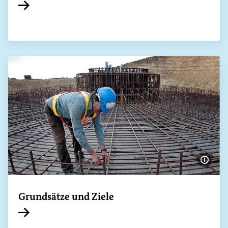
Interner Link
Bildi
Grundsätze und Ziele
Interner Link