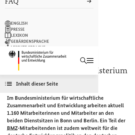
FAQ
Suchbegriff
ENGLISH
PRESSE
LEXIKON
GEBÄRDENSPRACHE
LEICHTE SPRACHE
Suchen
NEWSLETTER
Startseite des Bundesminist
Das
Bundesentwicklungsministerium
(
BMZ
)
Inhalt dieser Seite
Im Bundesministerium für wirtschaftliche
Zusammenarbeit und Entwicklung arbeiten aktuell
1.160 Mitarbeiterinnen und Mitarbeiter an den
beiden Dienstsitzen in Bonn und Berlin. Ein Teil der
BMZ
-Mitarbeitenden ist zudem weltweit für die