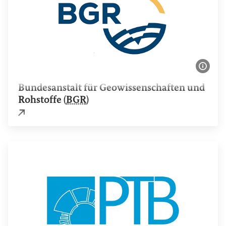
Bildi
Bundesanstalt für Geowissenschaften und
Rohstoffe (
BGR
)
Externer Link