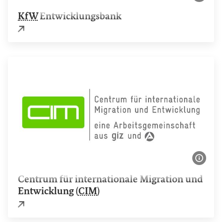
Bildi
KfW
Entwicklungsbank
Externer Link
Bildi
Centrum für internationale Migration und
Entwicklung (
CIM
)
Externer Link