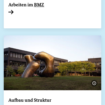
Arbeiten im
BMZ
Interner Link
Bildi
Aufbau und Struktur