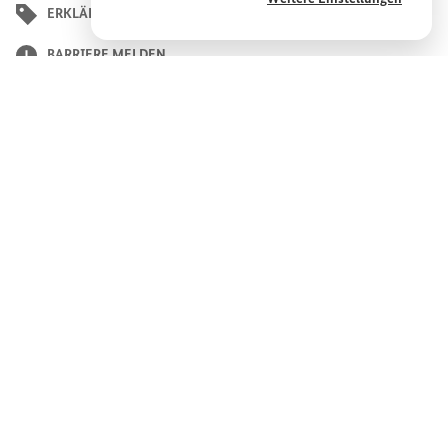
ERKLÄRUNG ZUR BARRIEREFREIHEIT
Einstellungen
widerrufen werden.
BARRIERE MELDEN
ENGLISH
PRESSE
KONTAKT
IMPRESSUM
RECHTLICHE HINWEISE
DATENSCHUTZHINWEIS
COOKIE-EINSTELLUNGEN