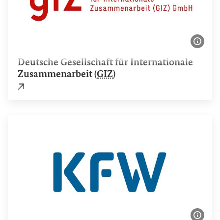
Bildi
Deutsche Gesellschaft für Internationale
Zusammenarbeit (
GIZ
)
Externer Link