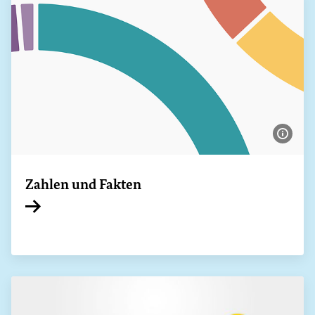
Bildi
Zahlen und Fakten
Interner Link