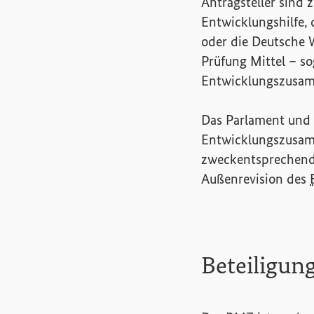
Antragsteller sind 
Entwicklungshilfe, 
oder die Deutsche W
Prüfung Mittel – s
Entwicklungszusam
Das Parlament und d
Entwicklungszusamm
zweckentsprechend
Außenrevision des
Beteiligun