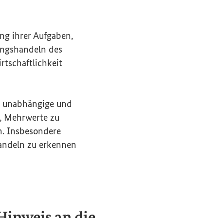
g ihrer Aufgaben,
ungshandeln des
tschaftlichkeit
gt unabhängige und
d, Mehrwerte zu
n. Insbesondere
handeln zu erkennen
inweis an die