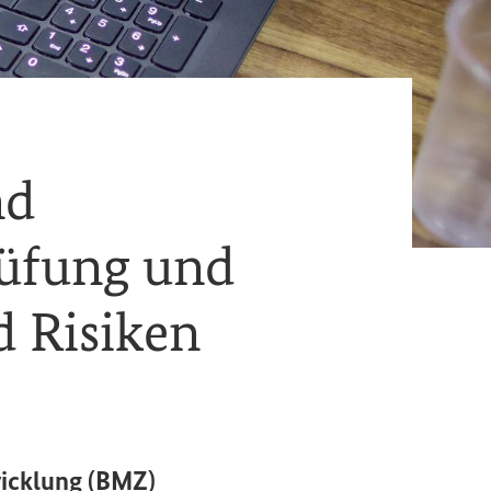
nd
Prüfung und
d Risiken
icklung (
BMZ
)