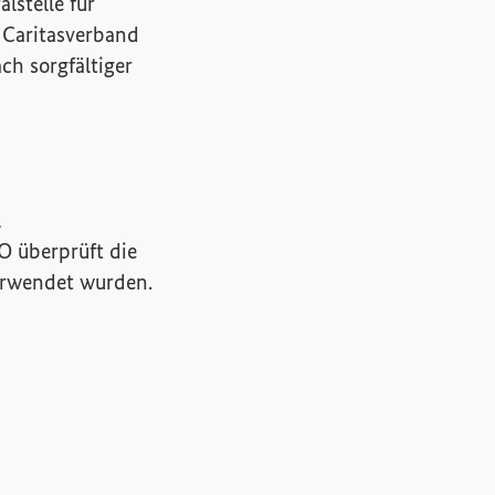
lstelle für
e Caritasverband
ch sorgfältiger
l
O überprüft die
erwendet wurden.