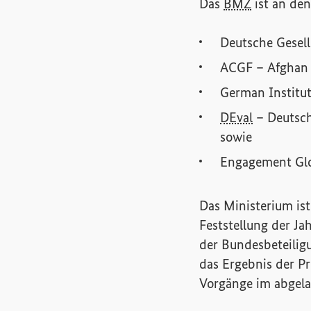
Das
BMZ
ist an den
Deutsche Gesell
ACGF –
Afghan 
German Institut
DEval
– Deutsch
sowie
Engagement Gl
Das Ministerium i
Feststellung der J
der Bundesbeteilig
das Ergebnis der Pr
Vorgänge im abgela