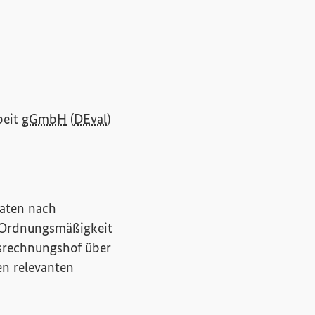
beit
gGmbH
(
DEval
)
naten nach
e Ordnungsmäßigkeit
esrechnungshof über
en relevanten