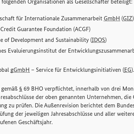
 folgenden Organisationen als Gesellschafter beteiligt:
schaft für Internationale Zusammenarbeit
GmbH
(
GIZ
)
Credit Guarantee Foundation
(ACGF)
e of Development and Sustainability
(
IDOS
)
es Evaluierungsinstitut der Entwicklungszusammenar
obal
gGmbH
– Service für Entwicklungsinitiativen (
EG
).
st gemäß
§
69 BHO verpflichtet, innerhalb von drei Mo
ahresabschlüsse der oben genannten Unternehmen, di
ung zu prüfen. Die Außenrevision berichtet dem Bund
üfung der jeweiligen Jahresabschlüsse und aller weiter
ufenen Geschäftsjahr.