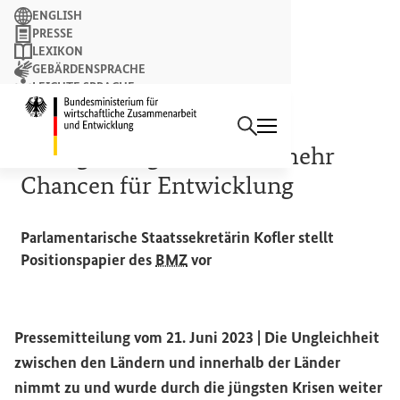
Suchbegriff
ENGLISH
PRESSE
LEXIKON
GEBÄRDENSPRACHE
LEICHTE SPRACHE
Suchen
NEWSLETTER
Startseite des Bundesminist
DIALOGVERANSTALTUNG
Weniger Ungleichheit = mehr
Chancen für Entwicklung
Parlamentarische Staatssekretärin Kofler stellt
Positionspapier des
BMZ
vor
Pressemitteilung vom 21. Juni 2023 | Die Ungleichheit
zwischen den Ländern und innerhalb der Länder
nimmt zu und wurde durch die jüngsten Krisen weiter