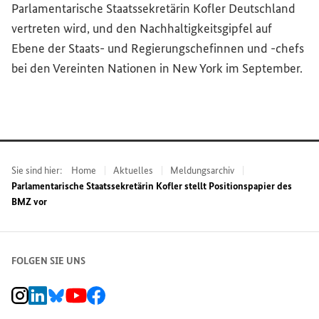
Parlamentarische Staatssekretärin Kofler Deutschland
vertreten wird, und den Nachhaltigkeitsgipfel auf
Ebene der Staats- und Regierungschefinnen und -chefs
bei den Vereinten Nationen in New York im September.
Sie sind hier:
Home
Aktuelles
Meldungsarchiv
Parlamentarische Staatssekretärin Kofler stellt Positionspapier des
BMZ vor
FOLGEN SIE UNS
BMZ Instagram-Kanal, Externer Link
BMZ LinkedIn Unternehmensseite, Externer Link
BMZ Bluesky-Seite, Externer Link
BMZ Youtube-Kanal, Externer Link
BMZ Facebook-Seite, Externer Link