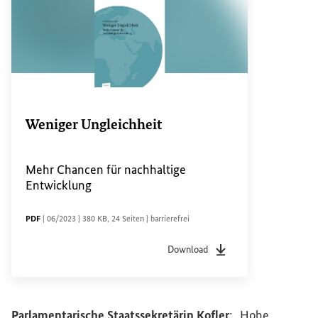
Weniger Ungleichheit
Mehr Chancen für nachhaltige
Entwicklung
DATEITYP
Sachstandsdatum
Dateigröße
Seiten
Zugänglichkeit
PDF
|
06/2023
|
380 KB
,
24 Seiten
|
barrierefrei
Download
Dateityp
pdf
Sachstandsdatum
06/20
Parlamentarische Staatssekretärin Kofler
: „Hohe