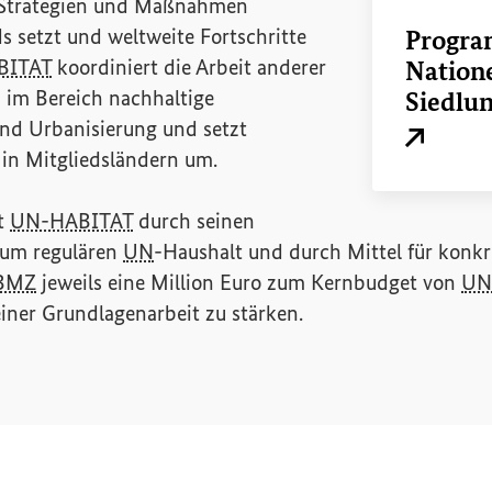
e Strategien und Maßnahmen
ds setzt und weltweite Fortschritte
Progra
BITAT
koordiniert die Arbeit anderer
Nation
 im Bereich nachhaltige
Siedlun
nd Urbanisierung und setzt
Externer L
 in Mitgliedsländern um.
rt
UN-HABITAT
durch seinen
 zum regulären
UN
-Haushalt und durch Mittel für konkr
BMZ
jeweils eine Million Euro zum Kernbudget von
UN
iner Grundlagenarbeit zu stärken.