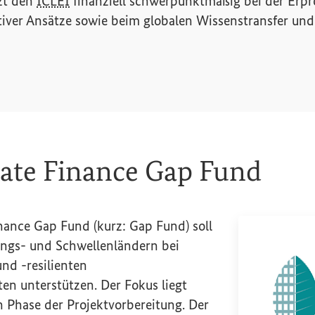
zt den
ICLEI
finanziell schwerpunktmäßig bei der Erp
tiver Ansätze sowie beim globalen Wissenstransfer und
exikon-Eintrag zum Begriff aufrufen)
mate Finance Gap Fund
inance Gap Fund
(kurz:
Gap Fund
) soll
ungs- und Schwellenländern bei
nd -resilienten
ten unterstützen. Der Fokus liegt
n Phase der Projektvorbereitung. Der