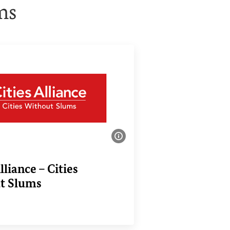
ms
iff aufrufen)
Bildinformationen einble
lliance – Cities
t Slums
egriff aufrufen)
ink