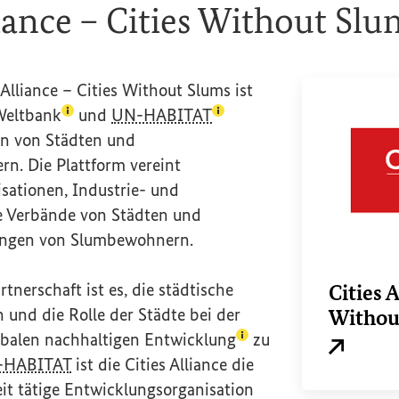
liance – Cities Without Slu
 Alliance – Cities Without Slums
ist
(Lexikon-Eintrag zum Begriff aufrufen)
(Lexikon-Eintrag zum Begr
eltbank
und
UN-HABITAT
on von Städten und
n. Die Plattform vereint
sationen, Industrie- und
e Verbände von Städten und
tungen von Slumbewohnern.
rtnerschaft ist es, die städtische
Cities A
 und die Rolle der Städte bei der
Withou
(Lexikon-Eintrag zum B
obalen
nachhaltigen Entwicklung
zu
Externer L
-HABITAT
ist die
Cities Alliance
die
it tätige Entwicklungsorganisation