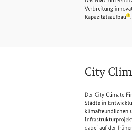
Das
BMZ
unterstüt
Verbreitung innova
(L
Kapazitätsaufbau
.
City Cli
Der
City Climate F
Städte in Entwickl
klimafreundlichen u
Infrastrukturprojek
dabei auf der frühe