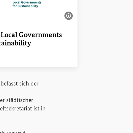
Bildinformationen einble
–
Local Governments
tainability
ink
 Begriff aufrufen)
befasst sich der
 Begriff aufrufen)
r städtischer
ltsekretariat ist in