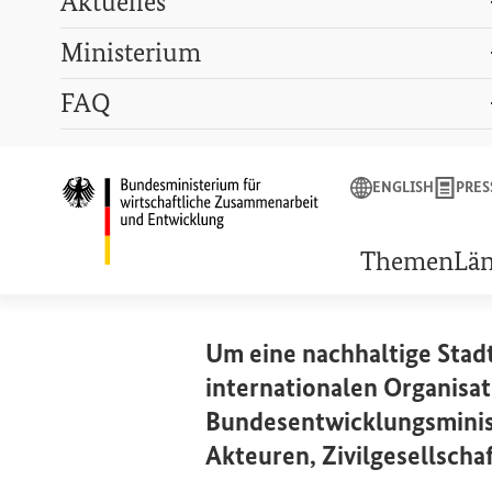
Aktuelles
Ministerium
Suchbegriff
FAQ
ENGLISH
PRESSE
LEXIKON
GEBÄRDENSPRACHE
ENGLISH
PRES
Startseite des Bunde
STADTENTWICKLUNG
Internation
Themen
Lä
Um eine nachhaltige Stad
internationalen Organisa
Bundesentwicklungsminis
Akteuren,
Zivilgesellscha