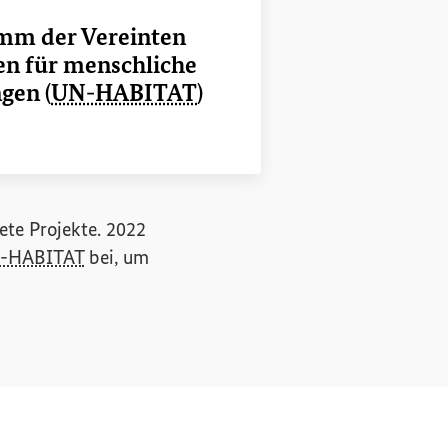
mm der Vereinten
en für menschliche
gen (
UN-HABITAT
)
ink
ete Projekte. 2022
-HABITAT
bei, um