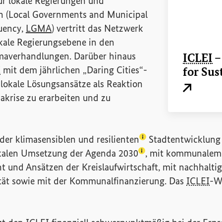
r lokale Regierungen und
 (
Local Governments and Municipal
(Externer Link)
tuency
,
LGMA
) vertritt das Netzwerk
okale Regierungsebene in den
imaverhandlungen. Darüber hinaus
ICLEI
I
mit dem jährlichen „
Daring Cities
“-
for Sus
 lokale Lösungsansätze als Reaktion
Externer L
makrise zu erarbeiten und zu
(Lexikon-Eintrag zum
er klimasensiblen und
resilienten
Stadtentwicklung 
(Lexikon-Eintrag zum
okalen Umsetzung der
Agenda 2030
, mit kommunalem
nd Ansätzen der Kreislaufwirtschaft, mit nachhaltige
tät sowie mit der Kommunalfinanzierung. Das
ICLEI
-We