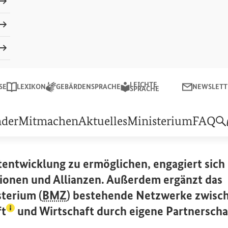
Schließe
Suchen
LEICHTE
LEICHTE SPRACHE
NEWSLETTER
SE
LEXIKON
GEBÄRDENSPRACHE
NEWSLETT
sministeriums für wirtschaftliche Zusammenarbeit und Entw
SPRACHE
ale Partnerschaften
nder
Mitmachen
Aktuelles
Ministerium
FAQ
tentwicklung zu ermöglichen, engagiert sich
tionen und Allianzen. Außerdem ergänzt das
terium (
BMZ
) bestehende Netzwerke zwisch
(Lexikon-Eintrag zum Begriff aufrufen)
ft
und Wirtschaft durch eigene Partnerschaf