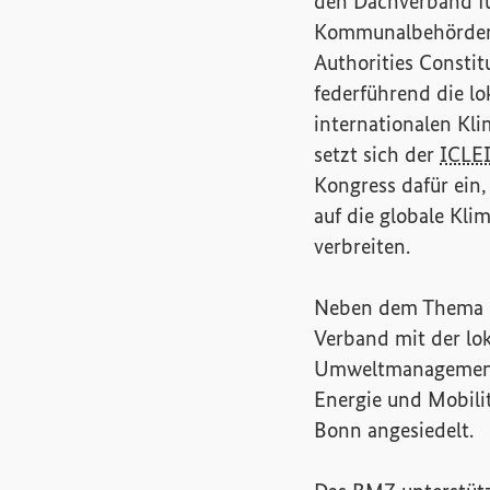
den Dachverband fü
Kommunalbehörden
Authorities Consti
federführend die l
internationalen Kl
setzt sich der
ICLE
Kongress dafür ein,
auf die globale Kli
verbreiten.
Neben dem Thema d
Verband mit der l
Umweltmanagement u
Energie und Mobili
Bonn angesiedelt.