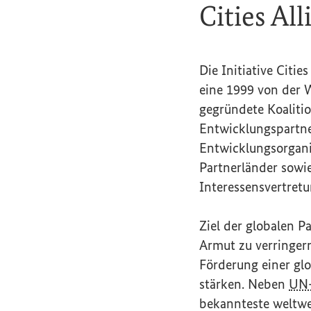
Cities Al
Die Initiative
Cities
eine 1999 von der
W
gegründete Koaliti
Entwicklungspartner
Entwicklungsorgani
Partnerländer sowi
Interessensvertre
Ziel der globalen Pa
Armut zu verringern
Förderung einer gl
stärken. Neben
UN
bekannteste weltwe