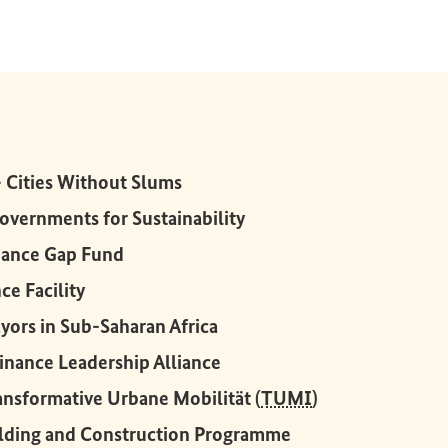
Externer Link)
(Externer Link)
 – Cities Without Slums
(Externer Link)
overnments for Sustainability
(Externer Link)
inance Gap Fund
(Externer Link)
ce Facility
(Externer Link)
ors in Sub-Saharan Africa
(Externer Link)
Finance Leadership Alliance
(Externer Link)
ransformative Urbane Mobilität (
TUMI
)
(Externer Link)
ilding and Construction Programme