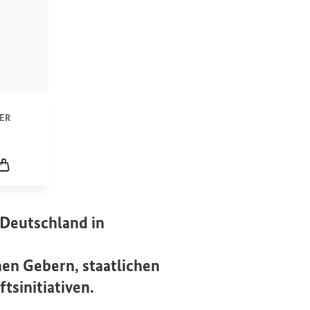
n
ER
icklung
Leerer Warenkorb
 Deutschland in
en Gebern, staatlichen
tsinitiativen.