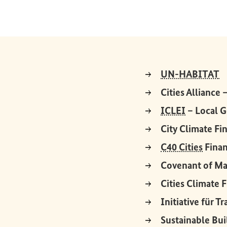
(
UN-HABITAT
Cities Alliance
ICLEI
–
Local G
City Climate F
C40 Cities
Finan
Covenant of May
Cities Climate 
Initiative für T
Sustainable Bu