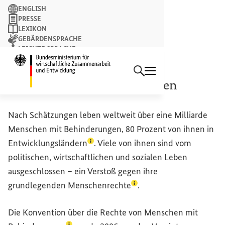
Suchbegriff
ENGLISH
PRESSE
LEXIKON
GEBÄRDENSPRACHE
LEICHTE SPRACHE
Suchen
NEWSLETTER
Startseite des Bundesminist
Menschen mit Behinderungen
Nach Schätzungen leben weltweit über eine Milliarde
Menschen mit Behinderungen, 80 Prozent von ihnen in
(Lexikon-Eintrag zum Begriff aufrufe
Entwicklungsländern
. Viele von ihnen sind vom
politischen, wirtschaftlichen und sozialen Leben
ausgeschlossen – ein Verstoß gegen ihre
(Lexikon-Eintrag zum Begr
grundlegenden
Menschenrechte
.
Die
Konvention über die Rechte von Menschen mit