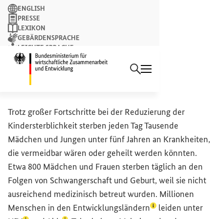
Suchbegriff
ENGLISH
PRESSE
LEXIKON
GEBÄRDENSPRACHE
LEICHTE SPRACHE
Suchen
NEWSLETTER
Startseite des Bundesminist
Gesundheit
Trotz großer Fortschritte bei der Reduzierung der
Kindersterblichkeit sterben jeden Tag Tausende
Mädchen und Jungen unter fünf Jahren an Krankheiten,
die vermeidbar wären oder geheilt werden könnten.
Etwa 800 Mädchen und Frauen sterben täglich an den
Folgen von Schwangerschaft und Geburt, weil sie nicht
ausreichend medizinisch betreut wurden. Millionen
(Lexikon-Eintrag z
Menschen in den
Entwicklungsländern
leiden unter