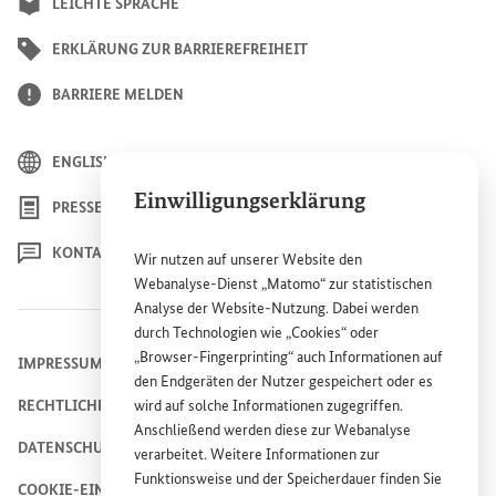
LEICHTE SPRACHE
ERKLÄRUNG ZUR BARRIEREFREIHEIT
BARRIERE MELDEN
ENGLISH
Einwilligungserklärung
PRESSE
KONTAKT
Wir nutzen auf unserer
Website
den
Webanalyse-Dienst „Matomo“ zur statistischen
Analyse der
Website
-Nutzung. Dabei werden
durch Technologien wie „
Cookies
“ oder
„
Browser
-
Fingerprinting
“ auch Informationen auf
IMPRESSUM
den Endgeräten der Nutzer gespeichert oder es
RECHTLICHE HINWEISE
wird auf solche Informationen zugegriffen.
Anschließend werden diese zur Webanalyse
DATENSCHUTZHINWEIS
verarbeitet. Weitere Informationen zur
Funktionsweise und der Speicherdauer finden Sie
COOKIE-EINSTELLUNGEN