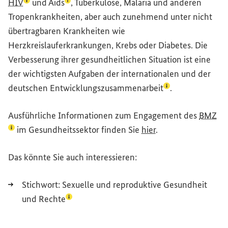
(Lexikon-Eintrag zum Begriff aufrufen)
(Lexikon-Eintrag zum Begriff aufrufen)
HIV
und
Aids
, Tuberkulose, Malaria und anderen
Tropenkrankheiten, aber auch zunehmend unter nicht
übertragbaren Krankheiten wie
Herzkreislauferkrankungen, Krebs oder Diabetes. Die
Verbesserung ihrer gesundheitlichen Situation ist eine
der wichtigsten Aufgaben der internationalen und der
(Lexikon-Eintrag 
deutschen
Entwicklungszusammenarbeit
.
Ausführliche Informationen zum Engagement des
BMZ
(Lexikon-Eintrag zum Begriff aufrufen)
im Gesundheitssektor finden Sie
hier
.
Das könnte Sie auch interessieren:
Stichwort:
Sexuelle und reproduktive Gesundheit
(Lexikon-Eintrag zum Begriff aufrufen)
und Rechte