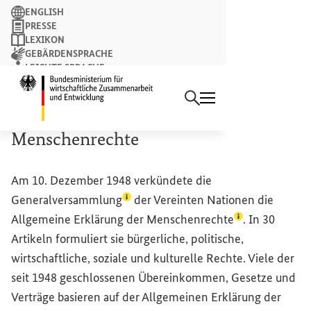
Suchbegriff
ENGLISH
PRESSE
LEXIKON
GEBÄRDENSPRACHE
LEICHTE SPRACHE
Suchen
NEWSLETTER
Startseite des Bundesminist
Allgemeine Erklärung der
Menschenrechte
Am 10. Dezember 1948 verkündete die
(Lexikon-Eintrag zum Begriff aufrufe
Generalversammlung
der Vereinten Nationen die
(Lexikon-Eintr
Allgemeine Erklärung der
Menschenrechte
. In 30
Artikeln formuliert sie bürgerliche, politische,
wirtschaftliche, soziale und kulturelle Rechte. Viele der
seit 1948 geschlossenen Übereinkommen, Gesetze und
Verträge basieren auf der Allgemeinen Erklärung der