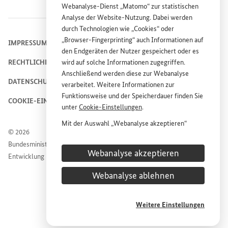
Webanalyse-Dienst „Matomo“ zur statistischen
Analyse der
Website
-Nutzung. Dabei werden
durch Technologien wie „
Cookies
“ oder
„
Browser
-
Fingerprinting
“ auch Informationen auf
IMPRESSUM
den Endgeräten der Nutzer gespeichert oder es
RECHTLICHE HINWEISE
wird auf solche Informationen zugegriffen.
Anschließend werden diese zur Webanalyse
DATENSCHUTZHINWEIS
verarbeitet. Weitere Informationen zur
Funktionsweise und der Speicherdauer finden Sie
COOKIE-EINSTELLUNGEN
unter
Cookie
-Einstellungen
.
Mit der Auswahl „Webanalyse akzeptieren“
© 2026
stimmen Sie der Nutzung des Webanalyse-
Bundesministerium für wirtschaftliche Zusammenarbeit und
Dienstes „Matomo“ auf der
Website
des
Webanalyse akzeptieren
Entwicklung
Bundesministeriums für wirtschaftliche
Entwicklung und Zusammenarbeit (
BMZ
) zu.
Webanalyse ablehnen
Diese Einwilligung ist freiwillig, für die Nutzung
der
Website
des
BMZ
nicht erforderlich und kann
jederzeit für die Zukunft unter
Cookie
-
Weitere Einstellungen
Einstellungen
widerrufen werden.