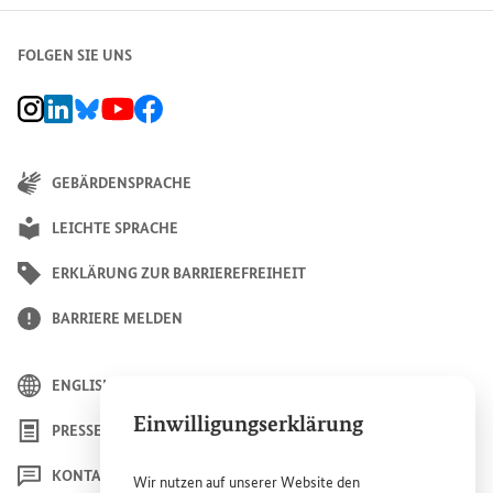
FOLGEN SIE UNS
BMZ Instagram-Kanal, Externer Link
BMZ LinkedIn Unternehmensseite, Externer Link
BMZ Bluesky-Seite, Externer Link
BMZ Youtube-Kanal, Externer Link
BMZ Facebook-Seite, Externer Link
GEBÄRDENSPRACHE
LEICHTE SPRACHE
ERKLÄRUNG ZUR BARRIEREFREIHEIT
BARRIERE MELDEN
ENGLISH
Einwilligungserklärung
PRESSE
KONTAKT
Wir nutzen auf unserer
Website
den