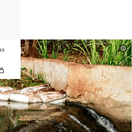
n
ER
icklung
Bil
Leerer Warenkorb