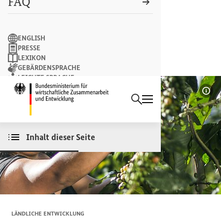
FAQ
Suchbegriff
ENGLISH
PRESSE
LEXIKON
GEBÄRDENSPRACHE
LEICHTE SPRACHE
Suchen
NEWSLETTER
Startseite des Bundesminist
Bil
Inhalt dieser Seite
LÄNDLICHE ENTWICKLUNG