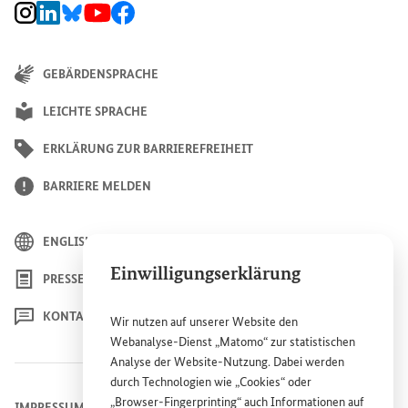
BMZ Instagram-Kanal, Externer Link
BMZ LinkedIn Unternehmensseite, Externer Link
BMZ Bluesky-Seite, Externer Link
BMZ Youtube-Kanal, Externer Link
BMZ Facebook-Seite, Externer Link
GEBÄRDENSPRACHE
LEICHTE SPRACHE
ERKLÄRUNG ZUR BARRIEREFREIHEIT
BARRIERE MELDEN
ENGLISH
Einwilligungserklärung
PRESSE
KONTAKT
Wir nutzen auf unserer
Website
den
Webanalyse-Dienst „Matomo“ zur statistischen
Analyse der
Website
-Nutzung. Dabei werden
durch Technologien wie „
Cookies
“ oder
„
Browser
-
Fingerprinting
“ auch Informationen auf
IMPRESSUM