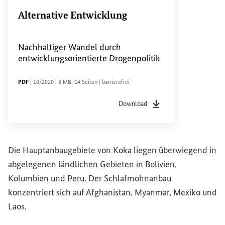
Alternative Entwicklung
Nachhaltiger Wandel durch
entwicklungsorientierte Drogenpolitik
DATEITYP
Sachstandsdatum
Dateigröße
Seiten
Zugänglichkeit
PDF
|
10/2020
|
3 MB
,
14 Seiten
|
barrierefrei
Download
Dateityp
pdf
Sachstandsdatum
10/20
Die Hauptanbaugebiete von Koka liegen überwiegend in
abgelegenen ländlichen Gebieten in Bolivien,
Kolumbien und Peru. Der Schlafmohnanbau
konzentriert sich auf Afghanistan, Myanmar, Mexiko und
Laos.