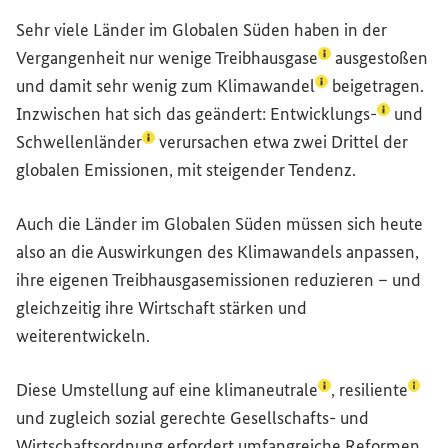
Sehr viele Länder im Globalen Süden haben in der
(Lexikon-Eintrag 
Vergangenheit nur wenige
Treibhausgase
ausgestoßen
(Lexikon-Eintrag 
und damit sehr wenig zum
Klimawandel
beigetragen.
(Lexikon-
Inzwischen hat sich das geändert:
Entwicklungs-
und
(Lexikon-Eintrag zum Begriff aufrufen)
Schwellenländer
verursachen etwa zwei Drittel der
globalen Emissionen, mit steigender Tendenz.
Auch die Länder im Globalen Süden müssen sich heute
also an die Auswirkungen des Klimawandels anpassen,
ihre eigenen Treibhausgasemissionen reduzieren – und
gleichzeitig ihre Wirtschaft stärken und
weiterentwickeln.
(Lexikon-Eintrag 
(Lexi
Diese Umstellung auf eine
klimaneutrale
,
resiliente
und zugleich sozial gerechte Gesellschafts- und
Wirtschaftsordnung erfordert umfangreiche Reformen