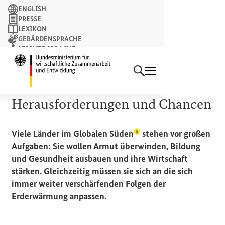
Suchbegriff
ENGLISH
PRESSE
LEXIKON
GEBÄRDENSPRACHE
LEICHTE SPRACHE
Suchen
NEWSLETTER
Startseite des Bundesminist
HINTERGRUND
Klimaneutral werden:
Herausforderungen und Chancen
(Lexikon-Eintrag zum Be
Viele Länder im
Globalen Süden
stehen vor großen
Aufgaben: Sie wollen Armut überwinden, Bildung
und Gesundheit ausbauen und ihre Wirtschaft
stärken. Gleichzeitig müssen sie sich an die sich
immer weiter verschärfenden Folgen der
Erderwärmung anpassen.