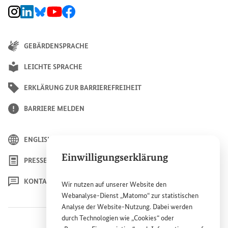
BMZ Instagram-Kanal, Externer Link
BMZ LinkedIn Unternehmensseite, Externer Link
BMZ Bluesky-Seite, Externer Link
BMZ Youtube-Kanal, Externer Link
BMZ Facebook-Seite, Externer Link
GEBÄRDENSPRACHE
LEICHTE SPRACHE
ERKLÄRUNG ZUR BARRIEREFREIHEIT
BARRIERE MELDEN
ENGLISH
Einwilligungserklärung
PRESSE
KONTAKT
Wir nutzen auf unserer
Website
den
Webanalyse-Dienst „Matomo“ zur statistischen
Analyse der
Website
-Nutzung. Dabei werden
durch Technologien wie „
Cookies
“ oder