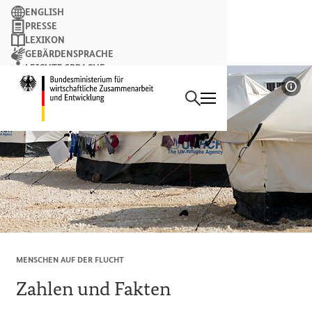
Suchbegriff
ENGLISH
PRESSE
LEXIKON
GEBÄRDENSPRACHE
LEICHTE SPRACHE
Suchen
NEWSLETTER
Startseite des Bundesminist
Bil
MENSCHEN AUF DER FLUCHT
Zahlen und Fakten