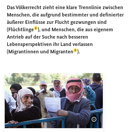
Das Völkerrecht zieht eine klare Trennlinie zwischen
Menschen, die aufgrund bestimmter und definierter
äußerer Einflüsse zur Flucht gezwungen sind
(Lexikon-Eintrag zum Begriff aufrufen)
(
Flüchtlinge
), und Menschen, die aus eigenem
Antrieb auf der Suche nach besseren
Lebensperspektiven ihr Land verlassen
(Lexikon-Eintrag zum Begr
(
Migrantinnen und Migranten
).
Bildinformatione