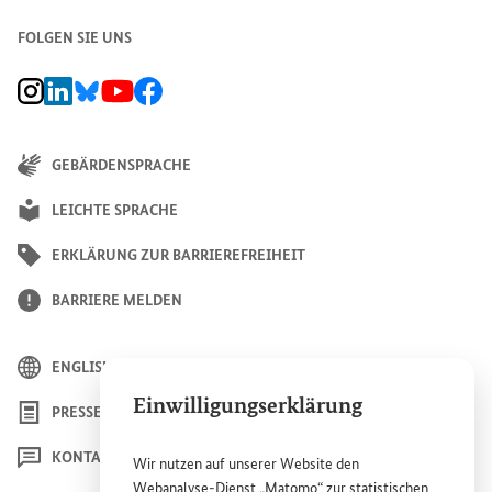
FOLGEN SIE UNS
BMZ Instagram-Kanal, Externer Link
BMZ LinkedIn Unternehmensseite, Externer Link
BMZ Bluesky-Seite, Externer Link
BMZ Youtube-Kanal, Externer Link
BMZ Facebook-Seite, Externer Link
GEBÄRDENSPRACHE
LEICHTE SPRACHE
ERKLÄRUNG ZUR BARRIEREFREIHEIT
BARRIERE MELDEN
ENGLISH
Einwilligungserklärung
PRESSE
KONTAKT
Wir nutzen auf unserer
Website
den
Webanalyse-Dienst „Matomo“ zur statistischen