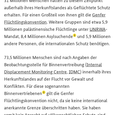
31 Millionen Menschen hatten zu diesem Zeitpunkt
außerhalb ihres Herkunftslandes als Geflüchtete Schutz
erhalten. Für einen Großteil von ihnen gilt die
Genfer
(Externer Link)
Flüchtlingskonvention
. Weitere Gruppen sind etwa 5,9
Millionen palästinensische Flüchtlinge unter
UNRWA
-
(Lexikon-Eintrag zum B
Mandat, 8,4 Millionen
Asylsuchende
und 5,9 Millionen
andere Personen, die internationalen Schutz benötigen.
73,5 Millionen Menschen sind nach Angaben der
Beobachtungsstelle für Binnenvertreibung (
Internal
(Externer Link)
Displacement Monitoring Centre
,
IDMC
) innerhalb ihres
Herkunftslandes auf der Flucht vor Gewalt und
Konflikten. Für diese sogenannten
(Lexikon-Eintrag zum Begriff aufrufen)
Binnenvertriebenen
gilt die Genfer
Flüchtlingskonvention nicht, da sie keine international
anerkannte Grenze überschritten haben. Sie haben