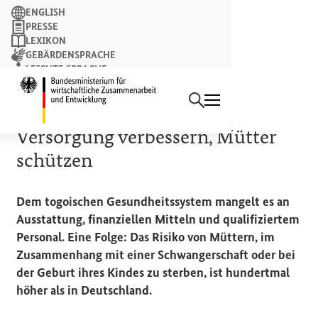
Suchbegriff
ENGLISH
PRESSE
LEXIKON
GEBÄRDENSPRACHE
LEICHTE SPRACHE
Suchen
NEWSLETTER
Startseite des Bundesminist
KERNTHEMA „GESUNDHEIT, SOZIALE SICHERUNG UND
BEVÖLKERUNGSDYNAMIK“
Versorgung verbessern, Mütter
schützen
Dem togoischen Gesundheitssystem mangelt es an
Ausstattung, finanziellen Mitteln und qualifiziertem
Personal. Eine Folge: Das Risiko von Müttern, im
Zusammenhang mit einer Schwangerschaft oder bei
der Geburt ihres Kindes zu sterben, ist hundertmal
höher als in Deutschland.