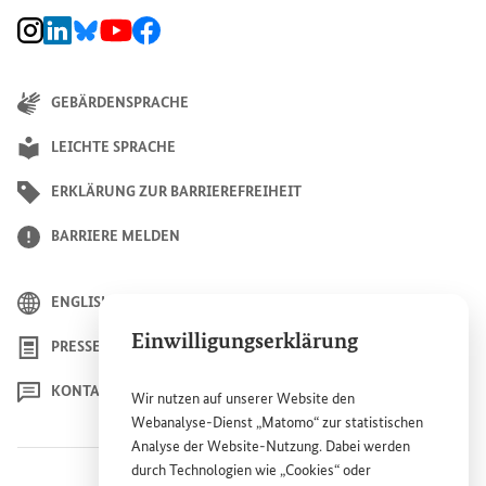
BMZ Instagram-Kanal, Externer Link
BMZ LinkedIn Unternehmensseite, Externer Link
BMZ Bluesky-Seite, Externer Link
BMZ Youtube-Kanal, Externer Link
BMZ Facebook-Seite, Externer Link
GEBÄRDENSPRACHE
LEICHTE SPRACHE
ERKLÄRUNG ZUR BARRIEREFREIHEIT
BARRIERE MELDEN
ENGLISH
Einwilligungserklärung
PRESSE
KONTAKT
Wir nutzen auf unserer
Website
den
Webanalyse-Dienst „Matomo“ zur statistischen
Analyse der
Website
-Nutzung. Dabei werden
durch Technologien wie „
Cookies
“ oder