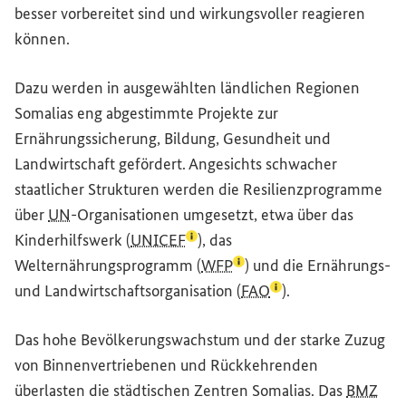
besser vorbereitet sind und wirkungsvoller reagieren
können.
Dazu werden in ausgewählten ländlichen Regionen
Somalias eng abgestimmte Projekte zur
Ernährungssicherung, Bildung, Gesundheit und
Landwirtschaft gefördert. Angesichts schwacher
staatlicher Strukturen werden die Resilienzprogramme
über
UN
-Organisationen umgesetzt, etwa über das
(Lexikon-Eintrag zum Begriff auf
Kinderhilfswerk (
UNICEF
), das
(Lexikon-Eintrag zum Begr
Welternährungsprogramm (
WFP
) und die Ernährungs-
(Lexikon-Eintrag zum
und Landwirtschaftsorganisation (
FAO
).
Das hohe Bevölkerungswachstum und der starke Zuzug
von Binnenvertriebenen und Rückkehrenden
überlasten die städtischen Zentren Somalias. Das
BMZ