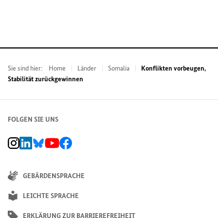
Sie sind hier:
Home
Länder
Somalia
Konflikten vorbeugen,
Stabilität zurückgewinnen
FOLGEN SIE UNS
BMZ Instagram-Kanal, Externer Link
BMZ LinkedIn Unternehmensseite, Externer Link
BMZ Bluesky-Seite, Externer Link
BMZ Youtube-Kanal, Externer Link
BMZ Facebook-Seite, Externer Link
GEBÄRDENSPRACHE
LEICHTE SPRACHE
ERKLÄRUNG ZUR BARRIEREFREIHEIT