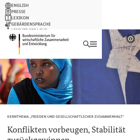
Suchbegriff
ENGLISH
PRESSE
LEXIKON
GEBÄRDENSPRACHE
LEICHTE SPRACHE
Suchen
NEWSLETTER
Startseite des Bundesminist
Bil
KERNTHEMA „FRIEDEN UND GESELLSCHAFTLICHER ZUSAMMENHALT“
Konflikten vorbeugen, Stabilität
zurückgewinnen