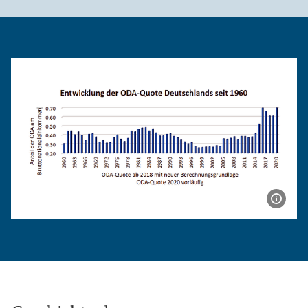
Bildi
Grafik: Entwicklung der ODA-Quote in Deutschland seit 1