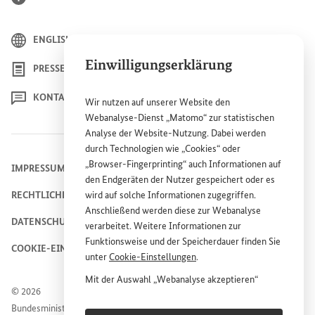
ENGLISH
Einwilligungserklärung
PRESSE
KONTAKT
Wir nutzen auf unserer
Website
den
Webanalyse-Dienst „Matomo“ zur statistischen
Analyse der
Website
-Nutzung. Dabei werden
durch Technologien wie „
Cookies
“ oder
„
Browser
-
Fingerprinting
“ auch Informationen auf
IMPRESSUM
den Endgeräten der Nutzer gespeichert oder es
RECHTLICHE HINWEISE
wird auf solche Informationen zugegriffen.
Anschließend werden diese zur Webanalyse
DATENSCHUTZHINWEIS
verarbeitet. Weitere Informationen zur
Funktionsweise und der Speicherdauer finden Sie
COOKIE-EINSTELLUNGEN
unter
Cookie
-Einstellungen
.
Mit der Auswahl „Webanalyse akzeptieren“
© 2026
stimmen Sie der Nutzung des Webanalyse-
Bundesministerium für wirtschaftliche Zusammenarbeit und
Dienstes „Matomo“ auf der
Website
des