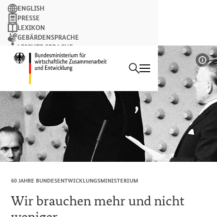
Suchbegriff
ENGLISH
PRESSE
LEXIKON
GEBÄRDENSPRACHE
LEICHTE SPRACHE
Suchen
NEWSLETTER
Startseite des Bundesminist
Bil
60 JAHRE BUNDESENTWICKLUNGSMINISTERIUM
Wir brauchen mehr und nicht
weniger