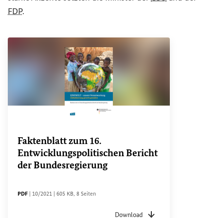
FDP
.
Faktenblatt zum 16.
Entwicklungspolitischen Bericht
der Bundesregierung
DATEITYP
Sachstandsdatum
Dateigröße
Seiten
PDF
|
10/2021
|
605 KB
,
8 Seiten
Download