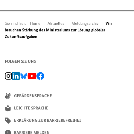
Sie sind hier:
Home
Aktuelles
Meldungsarchiv
Wir
brauchen Stärkung des Ministeriums zur Lösung globaler
Zukunftsaufgaben
FOLGEN SIE UNS
BMZ Instagram-Kanal, Externer Link
BMZ LinkedIn Unternehmensseite, Externer Link
BMZ Bluesky-Seite, Externer Link
BMZ Youtube-Kanal, Externer Link
BMZ Facebook-Seite, Externer Link
GEBÄRDENSPRACHE
LEICHTE SPRACHE
ERKLÄRUNG ZUR BARRIEREFREIHEIT
BARRIERE MELDEN