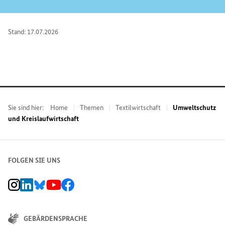
Stand: 17.07.2026
Sie sind hier:
Home
Themen
Textilwirtschaft
Umweltschutz
und Kreislaufwirtschaft
FOLGEN SIE UNS
BMZ Instagram-Kanal, Externer Link
BMZ LinkedIn Unternehmensseite, Externer Link
BMZ Bluesky-Seite, Externer Link
BMZ Youtube-Kanal, Externer Link
BMZ Facebook-Seite, Externer Link
GEBÄRDENSPRACHE