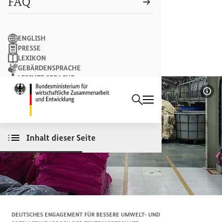
FAQ
Suchbegriff
ENGLISH
PRESSE
LEXIKON
GEBÄRDENSPRACHE
LEICHTE SPRACHE
Suchen
NEWSLETTER
Startseite des Bundesminist
Bil
Inhalt dieser Seite
DEUTSCHES ENGAGEMENT FÜR BESSERE UMWELT- UND