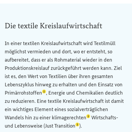
Die textile Kreislaufwirtschaft
In einer textilen Kreislaufwirtschaft wird Textilmüll
möglichst vermieden und dort, wo er entsteht, so
aufbereitet, dass er als Rohmaterial wieder in den
Produktionskreislauf zurückgeführt werden kann. Ziel
ist es, den Wert von Textilien über ihren gesamten
Lebenszyklus hinweg zu erhalten und den Einsatz von
(Lexikon-Eintrag zum Begriff aufrufen)
Primärrohstoffen
, Energie und Chemikalien deutlich
zu reduzieren. Eine textile Kreislaufwirtschaft ist damit
ein wichtiges Element eines sozialverträglichen
(Lexikon-Eintrag zum
Wandels hin zu einer
klimagerechten
Wirtschafts-
(Lexikon-Eintrag zum Begr
und Lebensweise (
Just Transition
).