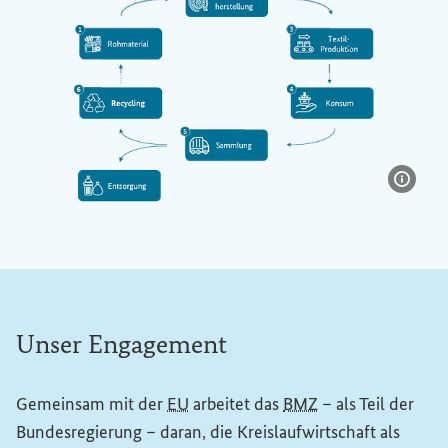
Bildi
Textile Kreislaufwirtschaft: (1) Rohmaterial, (2) Materialh
Unser Engagement
Gemeinsam mit der
EU
arbeitet das
BMZ
– als Teil der
Bundesregierung – daran, die Kreislaufwirtschaft als