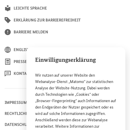
LEICHTE SPRACHE
ERKLÄRUNG ZUR BARRIEREFREIHEIT
BARRIERE MELDEN
ENGLISH
Einwilligungserklärung
PRESSE
KONTAKT
Wir nutzen auf unserer
Website
den
Webanalyse-Dienst „Matomo“ zur statistischen
Analyse der
Website
-Nutzung. Dabei werden
durch Technologien wie „
Cookies
“ oder
„
Browser
-
Fingerprinting
“ auch Informationen auf
IMPRESSUM
den Endgeräten der Nutzer gespeichert oder es
wird auf solche Informationen zugegriffen.
RECHTLICHE HINWEISE
Anschließend werden diese zur Webanalyse
DATENSCHUTZHINWEIS
verarbeitet. Weitere Informationen zur