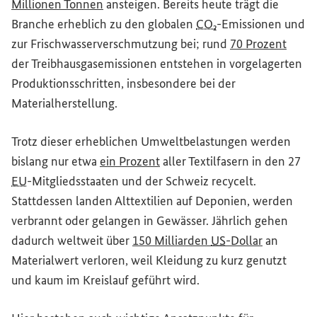
(Externer Link)
Millionen Tonnen
ansteigen. Bereits heute trägt die
Branche erheblich zu den globalen
CO₂
-Emissionen und
(Exter
zur Frischwasserverschmutzung bei; rund
70 Prozent
der Treibhausgasemissionen entstehen in vorgelagerten
Produktionsschritten, insbesondere bei der
Materialherstellung.
Trotz dieser erheblichen Umweltbelastungen werden
(Externer Link)
bislang nur etwa
ein Prozent
aller Textilfasern in den 27
EU
-Mitgliedsstaaten und der Schweiz recycelt.
Stattdessen landen Alttextilien auf Deponien, werden
verbrannt oder gelangen in Gewässer. Jährlich gehen
(Externer 
dadurch weltweit über
150 Milliarden
US
-Dollar
an
Materialwert verloren, weil Kleidung zu kurz genutzt
und kaum im Kreislauf geführt wird.