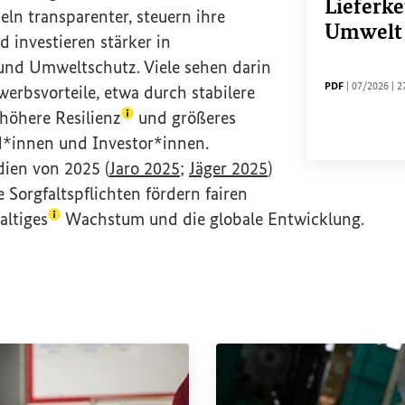
Lieferk
n transparenter, steuern ihre
Umwelt
d investieren stärker in
xikon-Eintrag zum Begriff aufrufen)
nd Umweltschutz. Viele sehen darin
DATEITYP
Sachstands
D
PDF
|
07/2026
|
2
werbsvorteile, etwa durch stabilere
(Lexikon-Eintrag zum Begriff aufrufen)
 höhere
Resilienz
und größeres
*innen und Investor*innen.
(Externer Link)
(Externer Link)
dien von 2025 (
Jaro 2025
;
Jäger 2025
)
e Sorgfaltspflichten fördern fairen
(Lexikon-Eintrag zum Begriff aufrufen)
altiges
Wachstum und die globale Entwicklung.