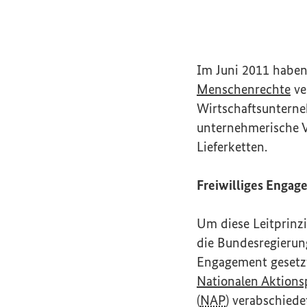
Im Juni 2011 haben
(Ex
Menschenrechte
ve
Wirtschaftsunterne
unternehmerische V
Lieferketten.
Freiwilliges Enga
Um diese Leitprinz
die Bundesregierung
Engagement gesetzt
Nationalen Aktions
(
NAP
) verabschiede