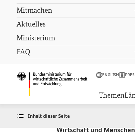
Mitmachen
Aktuelles
Ministerium
Suchbegriff
FAQ
ENGLISH
PRESSE
LEXIKON
GEBÄRDENSPRACHE
ENGLISH
PRES
Startseite des Bunde
HINTERGRUNDINFORMATIO
Lieferketten
Themen
Lä
Inhalt dieser Seite
Mit dem Lieferkettensorgf
Wirtschaft und Menschenr