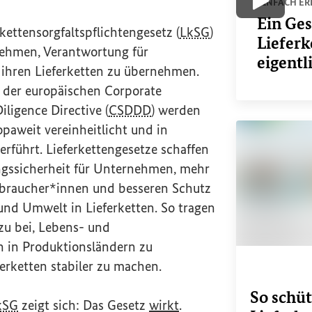
EINFACH ER
Video ab
Ein Ges
kettensorgfaltspflichtengesetz (
LkSG
)
Lieferk
nehmen, Verantwortung für
eigentl
ihren Lieferketten zu übernehmen.
 der europäischen
Corporate
Diligence Directive
(
CSDDD
) werden
paweit vereinheitlicht und in
rführt. Lieferkettengesetze schaffen
gssicherheit für Unternehmen, mehr
rbraucher*innen und besseren Schutz
und Umwelt in Lieferketten. So tragen
zu bei, Lebens- und
 in Produktionsländern zu
erketten stabiler zu machen.
So schüt
(Externer Link)
kSG
zeigt sich: Das Gesetz
wirkt
.