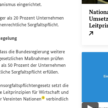
nismus eingerichtet.
Nationa
ger als 20 Prozent Unternehmen
Umsetz
henrechtliche Sorgfaltspflicht.
Leitpri
Externer L
 Regelung
 dass die Bundesregierung weitere
u gesetzlichen Maßnahmen prüfen
 als 50 Prozent der Unternehmen
iche Sorgfaltspflicht erfüllen.
nsorgfaltspflichtengesetz setzt die
ie
Leitprinzipien für Wirtschaft und
(Lexikon-Eintrag zum Begriff aufr
r Vereinten Nationen
verbindlich