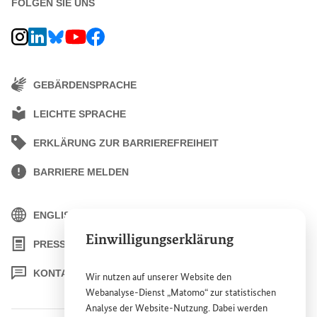
FOLGEN SIE UNS
BMZ Instagram-Kanal, Externer Link
BMZ LinkedIn Unternehmensseite, Externer Link
BMZ Bluesky-Seite, Externer Link
BMZ Youtube-Kanal, Externer Link
BMZ Facebook-Seite, Externer Link
GEBÄRDENSPRACHE
LEICHTE SPRACHE
ERKLÄRUNG ZUR BARRIEREFREIHEIT
BARRIERE MELDEN
ENGLISH
Einwilligungserklärung
PRESSE
KONTAKT
Wir nutzen auf unserer
Website
den
Webanalyse-Dienst „Matomo“ zur statistischen
Analyse der
Website
-Nutzung. Dabei werden