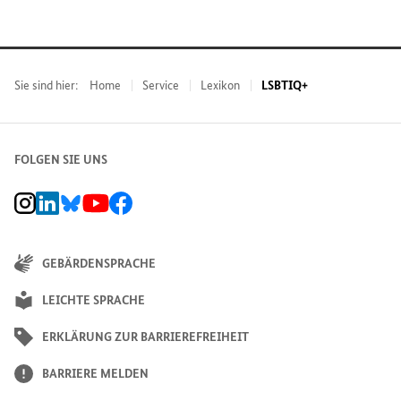
Sie sind hier:
Home
Service
Lexikon
LSBTIQ+
FOLGEN SIE UNS
BMZ Instagram-Kanal, Externer Link
BMZ LinkedIn Unternehmensseite, Externer Link
BMZ Bluesky-Seite, Externer Link
BMZ Youtube-Kanal, Externer Link
BMZ Facebook-Seite, Externer Link
GEBÄRDENSPRACHE
LEICHTE SPRACHE
ERKLÄRUNG ZUR BARRIEREFREIHEIT
BARRIERE MELDEN