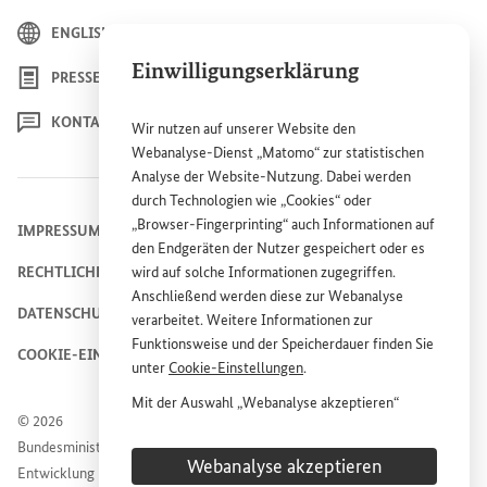
ENGLISH
Einwilligungserklärung
PRESSE
KONTAKT
Wir nutzen auf unserer
Website
den
Webanalyse-Dienst „Matomo“ zur statistischen
Analyse der
Website
-Nutzung. Dabei werden
durch Technologien wie „
Cookies
“ oder
„
Browser
-
Fingerprinting
“ auch Informationen auf
IMPRESSUM
den Endgeräten der Nutzer gespeichert oder es
RECHTLICHE HINWEISE
wird auf solche Informationen zugegriffen.
Anschließend werden diese zur Webanalyse
DATENSCHUTZHINWEIS
verarbeitet. Weitere Informationen zur
Funktionsweise und der Speicherdauer finden Sie
COOKIE-EINSTELLUNGEN
unter
Cookie
-Einstellungen
.
Mit der Auswahl „Webanalyse akzeptieren“
© 2026
stimmen Sie der Nutzung des Webanalyse-
Bundesministerium für wirtschaftliche Zusammenarbeit und
Dienstes „Matomo“ auf der
Website
des
Webanalyse akzeptieren
Entwicklung
Bundesministeriums für wirtschaftliche