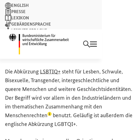
Suchbegriff
ENGLISH
PRESSE
LEXIKON
GEBÄRDENSPRACHE
LEICHTE SPRACHE
Suchen
NEWSLETTER
Startseite des Bundesminist
LSBTIQ+
Die Abkürzung
LSBTIQ+
steht für Lesben, Schwule,
Bisexuelle, Transgender, intergeschlechtliche und
queere Menschen und weitere Geschlechtsidentitäten.
Der Begriff wird vor allem in den Industrieländern und
im thematischen Zusammenhang mit den
(Lexikon-Eintrag zum Begriff aufrufen)
Menschenrechten
benutzt. Geläufig ist außerdem die
englische Abkürzung LGBTQI+.