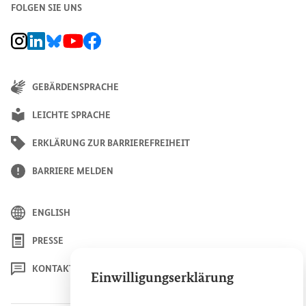
FOLGEN SIE UNS
BMZ Instagram-Kanal, Externer Link
BMZ LinkedIn Unternehmensseite, Externer Link
BMZ Bluesky-Seite, Externer Link
BMZ Youtube-Kanal, Externer Link
BMZ Facebook-Seite, Externer Link
GEBÄRDENSPRACHE
LEICHTE SPRACHE
ERKLÄRUNG ZUR BARRIEREFREIHEIT
BARRIERE MELDEN
ENGLISH
PRESSE
KONTAKT
Einwilligungserklärung