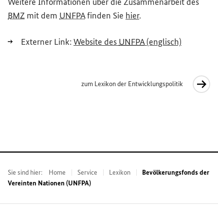
Weitere Informationen über die Zusammenarbeit des
BMZ
mit dem
UNFPA
finden Sie
hier
.
(Externer 
Externer Link:
Website
des
UNFPA
(englisch)
zum Lexikon der Entwicklungspolitik
Interner Link
Sie sind hier:
Home
Service
Lexikon
Bevölkerungsfonds der
Vereinten Nationen (UNFPA)