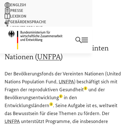
Suchbegriff
ENGLISH
PRESSE
LEXIKON
GEBÄRDENSPRACHE
LEICHTE SPRACHE
Suchen
NEWSLETTER
Startseite des Bundesminist
Bevölkerungsfonds der Vereinten
Nationen (
UNFPA
)
Der Bevölkerungsfonds der Vereinten Nationen (
United
Nations
Population Fund,
UNFPA
) beschäftigt sich mit
(Lexikon-Eintrag zum
Fragen der
reproduktiven Gesundheit
und der
(Lexikon-Eintrag zum Begriff auf
Bevölkerungsentwicklung
in den
(Lexikon-Eintrag zum Begriff aufrufe
Entwicklungsländern
. Seine Aufgabe ist es, weltweit
das Bewusstsein für diese Themen zu fördern. Der
UNFPA
unterstützt Programme, die insbesondere