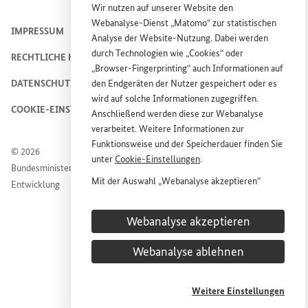
Wir nutzen auf unserer
Website
den
Webanalyse-Dienst „Matomo“ zur statistischen
IMPRESSUM
Analyse der
Website
-Nutzung. Dabei werden
durch Technologien wie „
Cookies
“ oder
RECHTLICHE HINWEISE
„
Browser
-
Fingerprinting
“ auch Informationen auf
DATENSCHUTZHINWEIS
den Endgeräten der Nutzer gespeichert oder es
wird auf solche Informationen zugegriffen.
COOKIE-EINSTELLUNGEN
Anschließend werden diese zur Webanalyse
verarbeitet. Weitere Informationen zur
Funktionsweise und der Speicherdauer finden Sie
© 2026
unter
Cookie
-Einstellungen
.
Bundesministerium für wirtschaftliche Zusammenarbeit und
Mit der Auswahl „Webanalyse akzeptieren“
Entwicklung
stimmen Sie der Nutzung des Webanalyse-
Dienstes „Matomo“ auf der
Website
des
Webanalyse akzeptieren
Bundesministeriums für wirtschaftliche
Entwicklung und Zusammenarbeit (
BMZ
) zu.
Webanalyse ablehnen
Diese Einwilligung ist freiwillig, für die Nutzung
der
Website
des
BMZ
nicht erforderlich und kann
jederzeit für die Zukunft unter
Cookie
-
Weitere Einstellungen
Einstellungen
widerrufen werden.