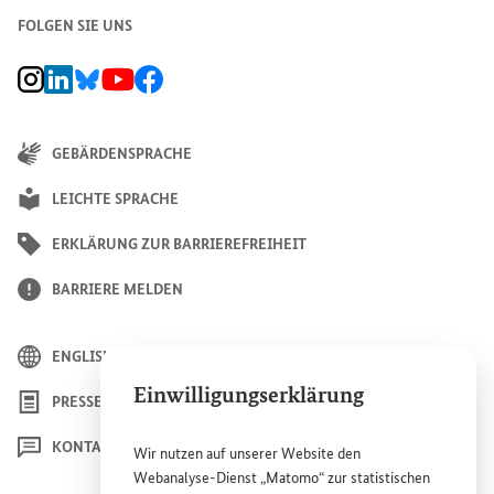
FOLGEN SIE UNS
BMZ Instagram-Kanal, Externer Link
BMZ LinkedIn Unternehmensseite, Externer Link
BMZ Bluesky-Seite, Externer Link
BMZ Youtube-Kanal, Externer Link
BMZ Facebook-Seite, Externer Link
GEBÄRDENSPRACHE
LEICHTE SPRACHE
ERKLÄRUNG ZUR BARRIEREFREIHEIT
BARRIERE MELDEN
ENGLISH
Einwilligungserklärung
PRESSE
KONTAKT
Wir nutzen auf unserer
Website
den
Webanalyse-Dienst „Matomo“ zur statistischen