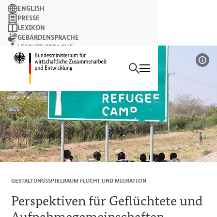
Suchbegriff
ENGLISH
PRESSE
LEXIKON
GEBÄRDENSPRACHE
LEICHTE SPRACHE
Suchen
NEWSLETTER
Startseite des Bundesminist
Bil
GESTALTUNGSSPIELRAUM FLUCHT UND MIGRATION
Perspektiven für Geflüchtete und
Aufnahmegemeinschaften