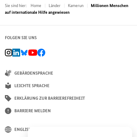
Sie sind hier:
Home
Länder
Kamerun
Millionen Menschen
auf internationale Hilfe angewiesen
FOLGEN SIE UNS
BMZ Instagram-Kanal, Externer Link
BMZ LinkedIn Unternehmensseite, Externer Link
BMZ Bluesky-Seite, Externer Link
BMZ Youtube-Kanal, Externer Link
BMZ Facebook-Seite, Externer Link
GEBÄRDENSPRACHE
LEICHTE SPRACHE
ERKLÄRUNG ZUR BARRIEREFREIHEIT
BARRIERE MELDEN
ENGLISH