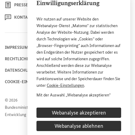
Einwilligungserklärung
PRESSE
KONTAKT
Wir nutzen auf unserer
Website
den
Webanalyse-Dienst „Matomo“ zur statistischen
Analyse der
Website
-Nutzung. Dabei werden
durch Technologien wie „
Cookies
“ oder
„
Browser
-
Fingerprinting
“ auch Informationen auf
IMPRESSUM
den Endgeräten der Nutzer gespeichert oder es
RECHTLICHE HINWEISE
wird auf solche Informationen zugegriffen.
Anschließend werden diese zur Webanalyse
DATENSCHUTZHINWEIS
verarbeitet. Weitere Informationen zur
Funktionsweise und der Speicherdauer finden Sie
COOKIE-EINSTELLUNGEN
unter
Cookie
-Einstellungen
.
Mit der Auswahl „Webanalyse akzeptieren“
© 2026
stimmen Sie der Nutzung des Webanalyse-
Bundesministerium für wirtschaftliche Zusammenarbeit und
Dienstes „Matomo“ auf der
Website
des
Webanalyse akzeptieren
Entwicklung
Bundesministeriums für wirtschaftliche
Entwicklung und Zusammenarbeit (
BMZ
) zu.
Webanalyse ablehnen
Diese Einwilligung ist freiwillig, für die Nutzung
der
Website
des
BMZ
nicht erforderlich und kann