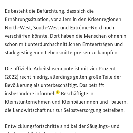
Es besteht die Befürchtung, dass sich die
Ernährungssituation, vor allem in den Krisenregionen
North-West
,
South-West
und
Extrême-Nord
noch
verschärfen könnte. Dort haben die Menschen ohnehin
schon mit unterdurchschnittlichen Ernteerträgen und
stark gestiegenen Lebensmittelpreisen zu kämpfen.
Die offizielle Arbeitslosenquote ist mit vier Prozent
(2022) recht niedrig, allerdings gelten große Teile der
Bevölkerung als unterbeschäftigt. Das betrifft
(Lexikon-Eintrag zum Begriff aufru
insbesondere
informell
Beschäftigte in
Kleinstunternehmen und Kleinbäuerinnen und -bauern,
die Landwirtschaft nur zur Selbstversorgung betreiben.
Entwicklungsfortschritte sind bei der Säuglings- und