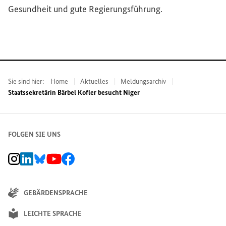
Gesundheit und gute Regierungsführung.
Sie sind hier:
Home
Aktuelles
Meldungsarchiv
Staatssekretärin Bärbel Kofler besucht Niger
FOLGEN SIE UNS
BMZ Instagram-Kanal, Externer Link
BMZ LinkedIn Unternehmensseite, Externer Link
BMZ Bluesky-Seite, Externer Link
BMZ Youtube-Kanal, Externer Link
BMZ Facebook-Seite, Externer Link
GEBÄRDENSPRACHE
LEICHTE SPRACHE