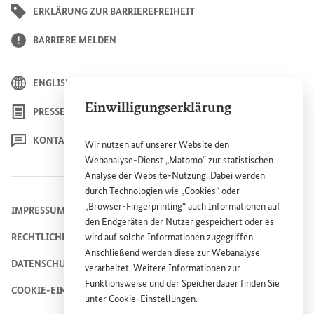
ERKLÄRUNG ZUR BARRIEREFREIHEIT
BARRIERE MELDEN
ENGLISH
Einwilligungserklärung
PRESSE
KONTAKT
Wir nutzen auf unserer
Website
den
Webanalyse-Dienst „Matomo“ zur statistischen
Analyse der
Website
-Nutzung. Dabei werden
durch Technologien wie „
Cookies
“ oder
„
Browser
-
Fingerprinting
“ auch Informationen auf
IMPRESSUM
den Endgeräten der Nutzer gespeichert oder es
wird auf solche Informationen zugegriffen.
RECHTLICHE HINWEISE
Anschließend werden diese zur Webanalyse
DATENSCHUTZHINWEIS
verarbeitet. Weitere Informationen zur
Funktionsweise und der Speicherdauer finden Sie
COOKIE-EINSTELLUNGEN
unter
Cookie
-Einstellungen
.