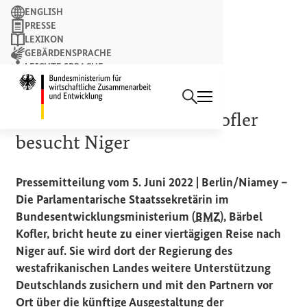
Suchbegriff
ENGLISH
PRESSE
LEXIKON
GEBÄRDENSPRACHE
LEICHTE SPRACHE
Suchen
NEWSLETTER
Startseite des Bundesminist
WESTAFRIKA
Staatssekretärin Bärbel Kofler
besucht Niger
Pressemitteilung vom 5. Juni 2022 | Berlin/Niamey –
Die Parlamentarische Staatssekretärin im
Bundesentwicklungsministerium (
BMZ
), Bärbel
Kofler, bricht heute zu einer viertägigen Reise nach
Niger auf. Sie wird dort der Regierung des
westafrikanischen Landes weitere Unterstützung
Deutschlands zusichern und mit den Partnern vor
Ort über die künftige Ausgestaltung der