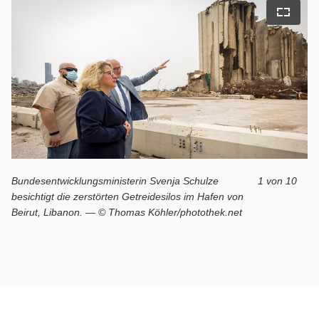
bildansicht öffnen
Vollbi
Bundesentwicklungsministerin Svenja Schulze
1 von 10
besichtigt die zerstörten Getreidesilos im Hafen von
Beirut, Libanon. — © Thomas Köhler/photothek.net