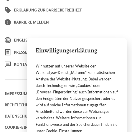
ERKLÄRUNG ZUR BARRIEREFREIHEIT
BARRIERE MELDEN
ENGLISH
Einwilligungserklärung
PRESSE
KONTAKT
Wir nutzen auf unserer
Website
den
Webanalyse-Dienst „Matomo“ zur statistischen
Analyse der
Website
-Nutzung. Dabei werden
durch Technologien wie „
Cookies
“ oder
„
Browser
-
Fingerprinting
“ auch Informationen auf
IMPRESSUM
den Endgeräten der Nutzer gespeichert oder es
wird auf solche Informationen zugegriffen.
RECHTLICHE HINWEISE
Anschließend werden diese zur Webanalyse
DATENSCHUTZHINWEIS
verarbeitet. Weitere Informationen zur
Funktionsweise und der Speicherdauer finden Sie
COOKIE-EINSTELLUNGEN
unter
Cookie
-Einstellungen
.