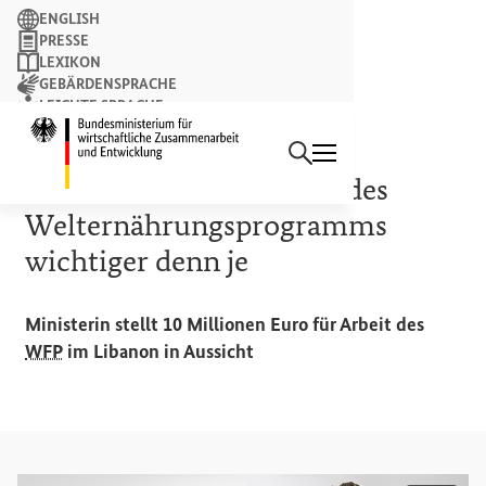
Suchbegriff
ENGLISH
PRESSE
LEXIKON
GEBÄRDENSPRACHE
LEICHTE SPRACHE
Suchen
NEWSLETTER
Startseite des Bundesminist
LIBANON
Schulze in Beirut: Arbeit des
Welternährungsprogramms
wichtiger denn je
Ministerin stellt 10 Millionen Euro für Arbeit des
WFP
im Libanon in Aussicht