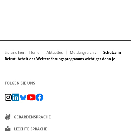
Sie sind hier:
Home
Aktuelles
Meldungsarchiv
Schulze in
Beirut: Arbeit des Welternährungsprogramms wichtiger denn je
FOLGEN SIE UNS
BMZ Instagram-Kanal, Externer Link
BMZ LinkedIn Unternehmensseite, Externer Link
BMZ Bluesky-Seite, Externer Link
BMZ Youtube-Kanal, Externer Link
BMZ Facebook-Seite, Externer Link
GEBÄRDENSPRACHE
LEICHTE SPRACHE