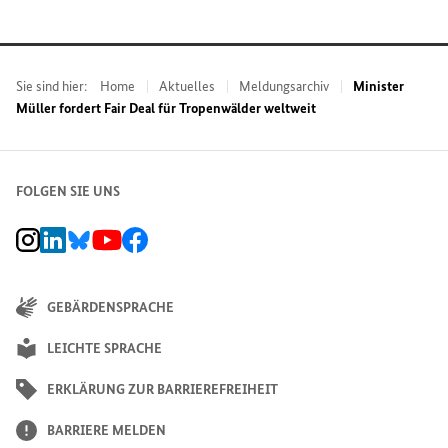
Sie sind hier:
Home
Aktuelles
Meldungsarchiv
Minister
Müller fordert Fair Deal für Tropenwälder weltweit
FOLGEN SIE UNS
BMZ Instagram-Kanal, Externer Link
BMZ LinkedIn Unternehmensseite, Externer Link
BMZ Bluesky-Seite, Externer Link
BMZ Youtube-Kanal, Externer Link
BMZ Facebook-Seite, Externer Link
GEBÄRDENSPRACHE
LEICHTE SPRACHE
ERKLÄRUNG ZUR BARRIEREFREIHEIT
BARRIERE MELDEN