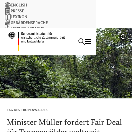
Suchbegriff
ENGLISH
PRESSE
LEXIKON
GEBÄRDENSPRACHE
LEICHTE SPRACHE
Suchen
NEWSLETTER
Startseite des Bundesminist
Bil
TAG DES TROPENWALDES
Minister Müller fordert Fair
Deal
für Tropenwälder weltweit