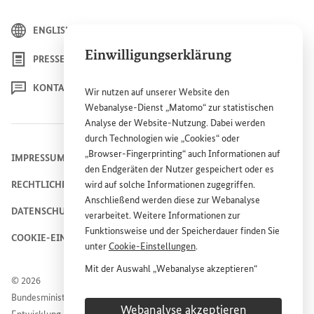
ENGLISH
Einwilligungserklärung
PRESSE
KONTAKT
Wir nutzen auf unserer
Website
den
Webanalyse-Dienst „Matomo“ zur statistischen
Analyse der
Website
-Nutzung. Dabei werden
durch Technologien wie „
Cookies
“ oder
„
Browser
-
Fingerprinting
“ auch Informationen auf
IMPRESSUM
den Endgeräten der Nutzer gespeichert oder es
wird auf solche Informationen zugegriffen.
RECHTLICHE HINWEISE
Anschließend werden diese zur Webanalyse
DATENSCHUTZHINWEIS
verarbeitet. Weitere Informationen zur
Funktionsweise und der Speicherdauer finden Sie
COOKIE-EINSTELLUNGEN
unter
Cookie
-Einstellungen
.
Mit der Auswahl „Webanalyse akzeptieren“
© 2026
stimmen Sie der Nutzung des Webanalyse-
Bundesministerium für wirtschaftliche Zusammenarbeit und
Dienstes „Matomo“ auf der
Website
des
Webanalyse akzeptieren