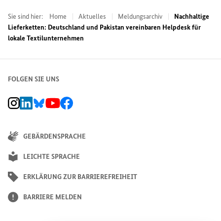
Sie sind hier:
Home
Aktuelles
Meldungsarchiv
Nachhaltige
Lieferketten: Deutschland und Pakistan vereinbaren Helpdesk für
lokale Textilunternehmen
FOLGEN SIE UNS
BMZ Instagram-Kanal, Externer Link
BMZ LinkedIn Unternehmensseite, Externer Link
BMZ Bluesky-Seite, Externer Link
BMZ Youtube-Kanal, Externer Link
BMZ Facebook-Seite, Externer Link
GEBÄRDENSPRACHE
LEICHTE SPRACHE
ERKLÄRUNG ZUR BARRIEREFREIHEIT
BARRIERE MELDEN