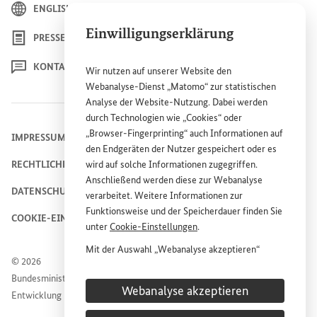
ENGLISH
Einwilligungserklärung
PRESSE
KONTAKT
Wir nutzen auf unserer
Website
den
Webanalyse-Dienst „Matomo“ zur statistischen
Analyse der
Website
-Nutzung. Dabei werden
durch Technologien wie „
Cookies
“ oder
„
Browser
-
Fingerprinting
“ auch Informationen auf
IMPRESSUM
den Endgeräten der Nutzer gespeichert oder es
wird auf solche Informationen zugegriffen.
RECHTLICHE HINWEISE
Anschließend werden diese zur Webanalyse
DATENSCHUTZHINWEIS
verarbeitet. Weitere Informationen zur
Funktionsweise und der Speicherdauer finden Sie
COOKIE-EINSTELLUNGEN
unter
Cookie
-Einstellungen
.
Mit der Auswahl „Webanalyse akzeptieren“
© 2026
stimmen Sie der Nutzung des Webanalyse-
Bundesministerium für wirtschaftliche Zusammenarbeit und
Dienstes „Matomo“ auf der
Website
des
Webanalyse akzeptieren
Entwicklung
Bundesministeriums für wirtschaftliche
Entwicklung und Zusammenarbeit (
BMZ
) zu.