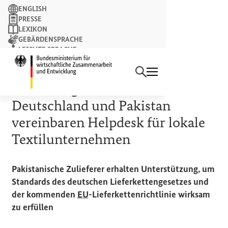
Suchbegriff
ENGLISH
PRESSE
LEXIKON
GEBÄRDENSPRACHE
LEICHTE SPRACHE
Suchen
NEWSLETTER
Startseite des Bundesminist
REISE NACH PAKISTAN
Nachhaltige Lieferketten:
Deutschland und Pakistan
vereinbaren
Helpdesk
für lokale
Textilunternehmen
Pakistanische Zulieferer erhalten Unterstützung, um
Standards des deutschen Lieferkettengesetzes und
der kommenden
EU
-Lieferkettenrichtlinie wirksam
zu erfüllen