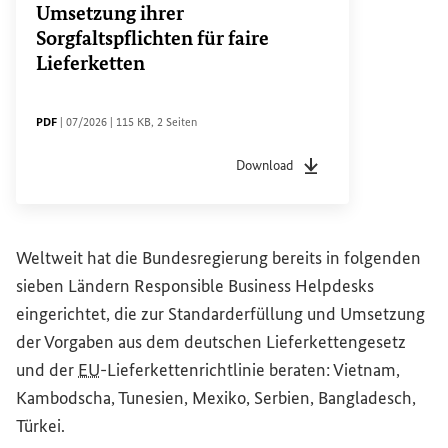
Umsetzung ihrer
Sorgfaltspflichten für faire
Lieferketten
DATEITYP
Sachstandsdatum
Dateigröße
Seiten
PDF
|
07/2026
|
115 KB
,
2 Seiten
Download
Dateityp
pdf
Sachstandsdatum
07/20
Weltweit hat die Bundesregierung bereits in folgenden
sieben Ländern
Responsible Business Helpdesks
eingerichtet, die zur Standarderfüllung und Umsetzung
der Vorgaben aus dem deutschen Lieferkettengesetz
und der
EU
-Lieferkettenrichtlinie beraten: Vietnam,
Kambodscha, Tunesien, Mexiko, Serbien, Bangladesch,
Türkei.