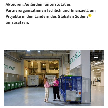
Akteuren. Außerdem unterstützt es
Partnerorganisationen fachlich und finanziell, um
(Lexikon-E
Projekte in den Ländern des
Globalen Südens
umzusetzen.
bildansicht öffnen
Vollbi