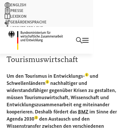
Suchbegriff
ENGLISH
PRESSE
LEXIKON
GEBÄRDENSPRACHE
LEICHTE SPRACHE
Suchen
NEWSLETTER
Startseite des Bundesminist
DEUTSCHES ENGAGEMENT
Zusammenarbeit mit der
Tourismuswirtschaft
(Lexikon-Eintrag zu
Um den Tourismus in
Entwicklungs-
und
(Lexikon-Eintrag zum Begriff aufrufen
Schwellenländern
nachhaltiger und
widerstandsfähiger gegenüber Krisen zu gestalten,
müssen Tourismuswirtschaft, Wissenschaft und
Entwicklungszusammenarbeit eng miteinander
kooperieren. Deshalb fördert das
BMZ
im Sinne der
(Lexikon-Eintrag zum Begriff aufrufen)
Agenda 2030
den Austausch und den
Wissenstransfer zwischen den verschiedenen