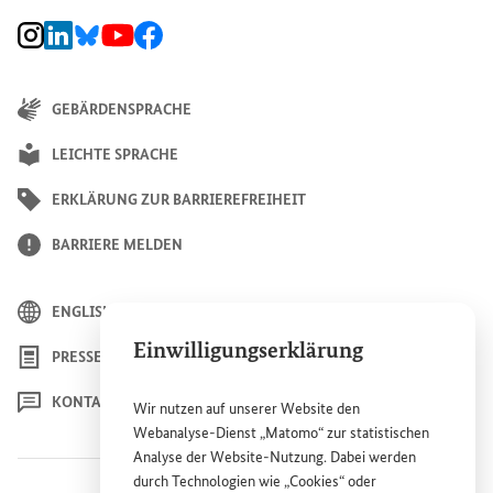
BMZ Instagram-Kanal, Externer Link
BMZ LinkedIn Unternehmensseite, Externer Link
BMZ Bluesky-Seite, Externer Link
BMZ Youtube-Kanal, Externer Link
BMZ Facebook-Seite, Externer Link
GEBÄRDENSPRACHE
LEICHTE SPRACHE
ERKLÄRUNG ZUR BARRIEREFREIHEIT
BARRIERE MELDEN
ENGLISH
Einwilligungserklärung
PRESSE
KONTAKT
Wir nutzen auf unserer
Website
den
Webanalyse-Dienst „Matomo“ zur statistischen
Analyse der
Website
-Nutzung. Dabei werden
durch Technologien wie „
Cookies
“ oder