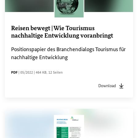
Reisen bewegt | Wie Tourismus
nachhaltige Entwicklung voranbringt
Positionspapier des Branchendialogs Tourismus für
nachhaltige Entwicklung
DATEITYP
Sachstandsdatum
Dateigröße
Seiten
PDF
|
05/2022
|
464 KB
,
12 Seiten
Download
Dateityp
pdf
Sachstan