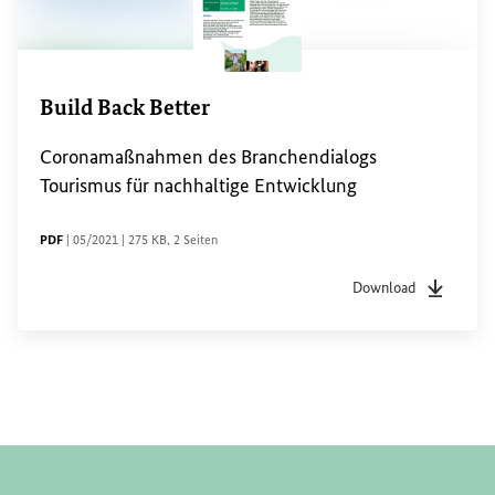
Build Back Better
Coronamaßnahmen des Branchendialogs
Tourismus für nachhaltige Entwicklung
DATEITYP
Sachstandsdatum
Dateigröße
Seiten
PDF
|
05/2021
|
275 KB
,
2 Seiten
Download
Dateityp
pdf
Sachstan