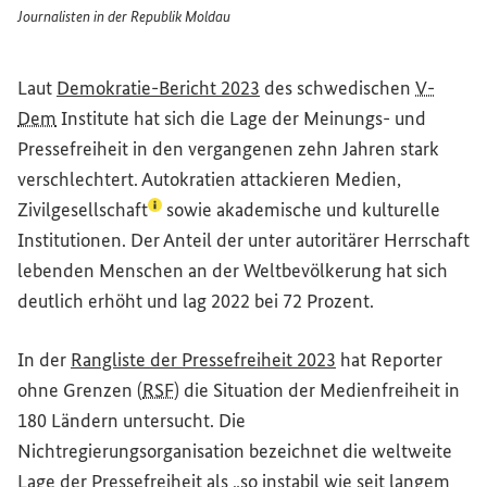
Journalisten in der Republik Moldau
Journalisten in der Republik Moldau
(Externer Link)
Laut
Demokratie-Bericht 2023
des schwedischen
V-
Dem
Institute
hat sich die Lage der Meinungs- und
Pressefreiheit in den vergangenen zehn Jahren stark
verschlechtert. Autokratien attackieren Medien,
(Lexikon-Eintrag zum Begriff aufrufen)
Zivilgesellschaft
sowie akademische und kulturelle
Institutionen. Der Anteil der unter autoritärer Herrschaft
lebenden Menschen an der Weltbevölkerung hat sich
deutlich erhöht und lag 2022 bei 72 Prozent.
(Externer Link)
In der
Rangliste der Pressefreiheit 2023
hat Reporter
ohne Grenzen (
RSF
) die Situation der Medienfreiheit in
180 Ländern untersucht. Die
Nichtregierungsorganisation bezeichnet die weltweite
Lage der Pressefreiheit als „so instabil wie seit langem