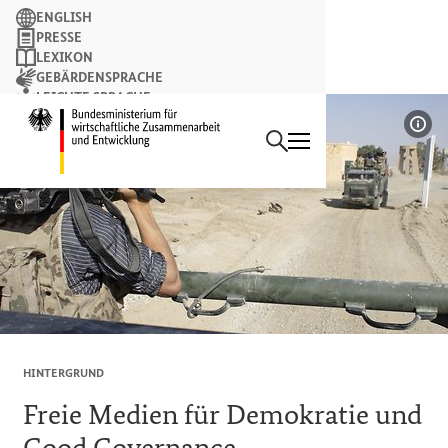
Suchbegriff
ENGLISH
PRESSE
LEXIKON
GEBÄRDENSPRACHE
LEICHTE SPRACHE
Suchen
NEWSLETTER
Startseite des Bundesminist
Bil
HINTERGRUND
Freie Medien für Demokratie und
Good Governance