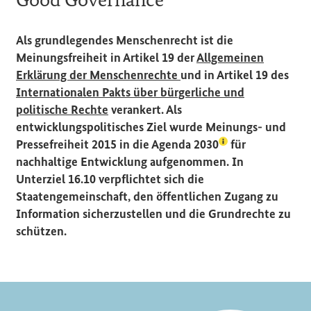
Als grundlegendes Menschenrecht ist die
Meinungsfreiheit in Artikel 19 der
Allgemeinen
(Externer Link)
Erklärung der Menschenrechte
und in Artikel 19 des
Internationalen Pakts über bürgerliche und
(Externer Link)
politische Rechte
verankert. Als
entwicklungspolitisches Ziel wurde Meinungs- und
(Lexikon-Eintrag 
Pressefreiheit 2015 in die
Agenda 2030
für
nachhaltige Entwicklung aufgenommen. In
Unterziel 16.10 verpflichtet sich die
Staatengemeinschaft, den öffentlichen Zugang zu
Information sicherzustellen und die Grundrechte zu
schützen.