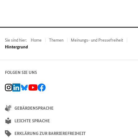
Sie sind hier:
Home
Themen
Meinungs- und Pressefreiheit
Hintergrund
FOLGEN SIE UNS
BMZ Instagram-Kanal, Externer Link
BMZ LinkedIn Unternehmensseite, Externer Link
BMZ Bluesky-Seite, Externer Link
BMZ Youtube-Kanal, Externer Link
BMZ Facebook-Seite, Externer Link
GEBÄRDENSPRACHE
LEICHTE SPRACHE
ERKLÄRUNG ZUR BARRIEREFREIHEIT