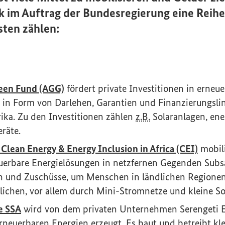
 im Auftrag der Bundesregierung eine Reihe
sten zählen:
(Externer Link)
een Fund
(AGG)
fördert private Investitionen in erneu
z in Form von Darlehen, Garantien und Finanzierungslin
rika. Zu den Investitionen zählen
z.B.
Solaranlagen, ener
räte.
(Exter
Clean Energy & Energy Inclusion
in Africa
(CEI)
mobili
euerbare Energielösungen in netzfernen Gegenden Subsa
n und Zuschüsse, um Menschen in ländlichen Regionen
ichen, vor allem durch Mini-Stromnetze und kleine So
(Externer Link)
ve SSA
wird von dem privaten Unternehmen Serengeti
rneuerbaren Energien erzeugt. Es baut und betreibt kl