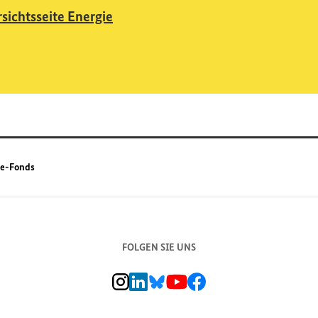
sichtsseite Energie
e-Fonds
FOLGEN SIE UNS
BMZ Instagram-Kanal, Externer Link
BMZ LinkedIn Unternehmensseite, Externer L
BMZ Bluesky-Seite, Externer Link
BMZ Youtube-Kanal, Externer Link
BMZ Facebook-Seite, Externer L