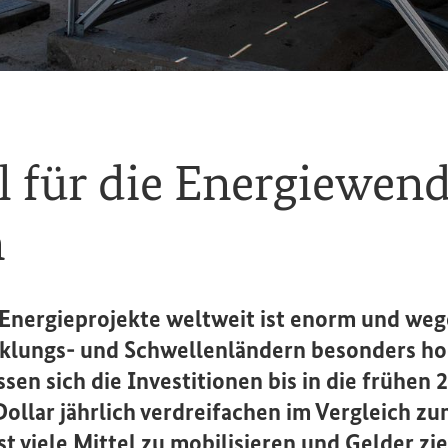
l für die Energiewen
n
n Energieprojekte weltweit ist enorm und we
cklungs- und Schwellenländern besonders h
sen sich die Investitionen bis in die frühen 
Dollar jährlich verdreifachen im Vergleich z
t viele Mittel zu mobilisieren und Gelder zi