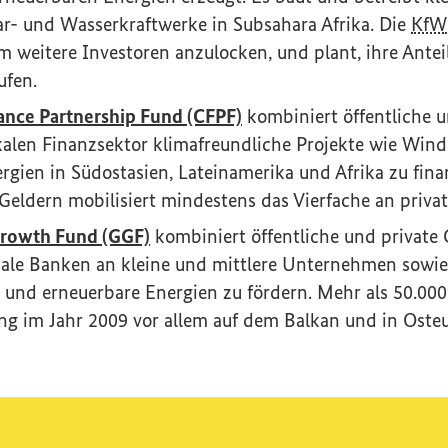
ar- und Wasserkraftwerke in Subsahara Afrika. Die
KfW
um weitere Investoren anzulocken, und plant, ihre Anteil
ufen.
(Externer Link)
ance Partnership Fund
(CFPF)
kombiniert öffentliche u
alen Finanzsektor klimafreundliche Projekte wie Win
rgien in Südostasien, Lateinamerika und Afrika zu fina
 Geldern mobilisiert mindestens das Vierfache an priva
(Externer Link)
Growth Fund
(GGF)
kombiniert öffentliche und private G
kale Banken an kleine und mittlere Unternehmen sowi
z und erneuerbare Energien zu fördern. Mehr als 50.00
ng im Jahr 2009 vor allem auf dem Balkan und in Osteu