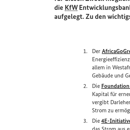
die
KfW
Entwicklungsbank
aufgelegt. Zu den wichtig
Der
AfricaGoGr
Energieeffizien
allem in Westaf
Gebäude und Ge
Die
Foundation 
Kapital für ern
vergibt Darlehe
Strom zu ermögl
Die
4E-Initiati
das Strom aus e