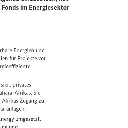
 Fonds im Energiesektor
erbare Energien und
ien für Projekte vor
gieeffiziente
ner Link)
siert privates
hara-Afrikas. Sie
 Afrikas Zugang zu
laranlagen.
Energy
umgesetzt,
eine und