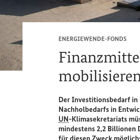
ENERGIEWENDE-FONDS
Finanzmitte
mobilisiere
Der Investitionsbedarf i
Nachholbedarfs in Entwi
UN
-Klimasekretariats müs
mindestens 2,2 Billionen 
für diesen Zweck möglichs