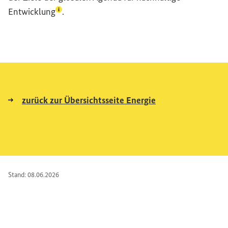
(Lexikon-Eintrag zum Begriff aufrufen)
Entwicklung
.
zurück zur Übersichtsseite Energie
Stand: 08.06.2026