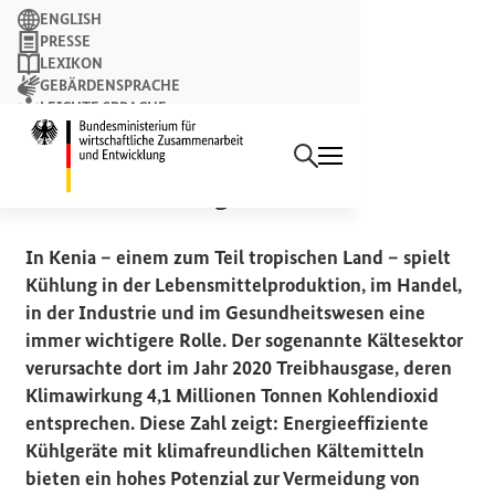
Suchbegriff
ENGLISH
PRESSE
LEXIKON
GEBÄRDENSPRACHE
LEICHTE SPRACHE
Suchen
NEWSLETTER
Startseite des Bundesminist
ZUSAMMENARBEIT MIT KENIA
Grüne Kühlung
In Kenia – einem zum Teil tropischen Land – spielt
Kühlung in der Lebensmittelproduktion, im Handel,
in der Industrie und im Gesundheitswesen eine
immer wichtigere Rolle. Der sogenannte Kältesektor
verursachte dort im Jahr 2020 Treibhausgase, deren
Klimawirkung 4,1 Millionen Tonnen Kohlendioxid
entsprechen. Diese Zahl zeigt: Energieeffiziente
Kühlgeräte mit klimafreundlichen Kältemitteln
bieten ein hohes Potenzial zur Vermeidung von