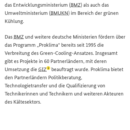
das Entwicklungsministerium (
BMZ
) als auch das
Umweltministerium (
BMUKN
) im Bereich der grünen
Kühlung.
Das
BMZ
und weitere deutsche Ministerien fördern über
das Programm „Proklima“ bereits seit 1995 die
Verbreitung des
Green-Cooling
-Ansatzes. Insgesamt
gibt es Projekte in 60 Partnerländern, mit deren
(Lexikon-Eintrag zum Begriff aufrufen)
Umsetzung die
GIZ
⁠beauftragt wurde. Proklima bietet
den Partnerländern Politikberatung,
Technologietransfer und die Qualifizierung von
Technikerinnen und Technikern und weiteren Akteuren
des Kältesektors.