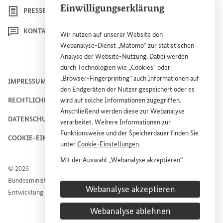
Einwilligungserklärung
PRESSE
KONTAKT
Wir nutzen auf unserer
Website
den
Webanalyse-Dienst „Matomo“ zur statistischen
Analyse der
Website
-Nutzung. Dabei werden
durch Technologien wie „
Cookies
“ oder
„
Browser
-
Fingerprinting
“ auch Informationen auf
IMPRESSUM
den Endgeräten der Nutzer gespeichert oder es
RECHTLICHE HINWEISE
wird auf solche Informationen zugegriffen.
Anschließend werden diese zur Webanalyse
DATENSCHUTZHINWEIS
verarbeitet. Weitere Informationen zur
Funktionsweise und der Speicherdauer finden Sie
COOKIE-EINSTELLUNGEN
unter
Cookie
-Einstellungen
.
Mit der Auswahl „Webanalyse akzeptieren“
© 2026
stimmen Sie der Nutzung des Webanalyse-
Bundesministerium für wirtschaftliche Zusammenarbeit und
Dienstes „Matomo“ auf der
Website
des
Webanalyse akzeptieren
Entwicklung
Bundesministeriums für wirtschaftliche
Entwicklung und Zusammenarbeit (
BMZ
) zu.
Webanalyse ablehnen
Diese Einwilligung ist freiwillig, für die Nutzung