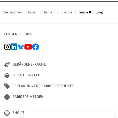
Sie sind hier:
Home
Themen
Energie
Grüne Kühlung
FOLGEN SIE UNS
BMZ Instagram-Kanal, Externer Link
BMZ LinkedIn Unternehmensseite, Externer Link
BMZ Bluesky-Seite, Externer Link
BMZ Youtube-Kanal, Externer Link
BMZ Facebook-Seite, Externer Link
GEBÄRDENSPRACHE
LEICHTE SPRACHE
ERKLÄRUNG ZUR BARRIEREFREIHEIT
BARRIERE MELDEN
ENGLISH