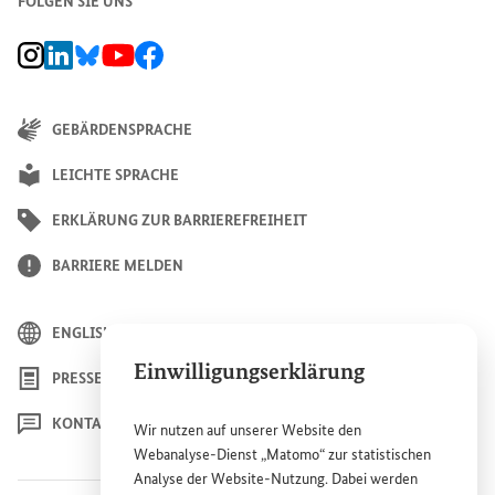
FOLGEN SIE UNS
BMZ Instagram-Kanal, Externer Link
BMZ LinkedIn Unternehmensseite, Externer Link
BMZ Bluesky-Seite, Externer Link
BMZ Youtube-Kanal, Externer Link
BMZ Facebook-Seite, Externer Link
GEBÄRDENSPRACHE
LEICHTE SPRACHE
ERKLÄRUNG ZUR BARRIEREFREIHEIT
BARRIERE MELDEN
ENGLISH
Einwilligungserklärung
PRESSE
KONTAKT
Wir nutzen auf unserer
Website
den
Webanalyse-Dienst „Matomo“ zur statistischen
Analyse der
Website
-Nutzung. Dabei werden